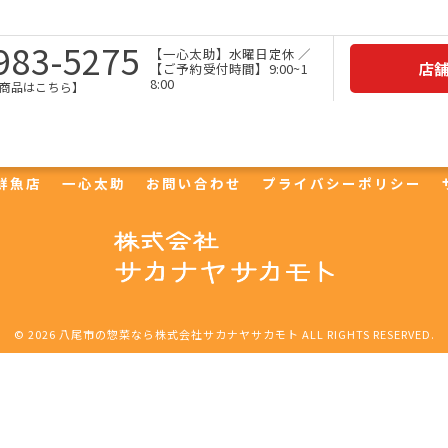
983-5275
【一心太助】水曜日定休 ／
店
【ご予約受付時間】9:00~1
8:00
商品はこちら】
セプト
事業内容
一心太助
鮮魚
精肉
アウトパック
鮮魚店
一心太助
お問い合わせ
プライバシーポリシー
© 2026 八尾市の惣菜なら株式会社サカナヤサカモト ALL RIGHTS RESERVED.