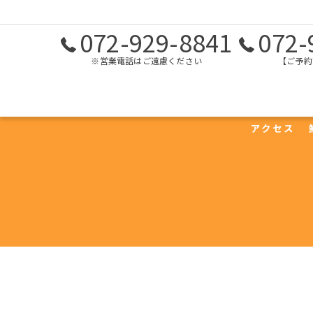
072-929-8841
072-
※営業電話はご遠慮ください
【ご予約
ホーム
予約商品一覧
今日の一押し
コン
アクセス