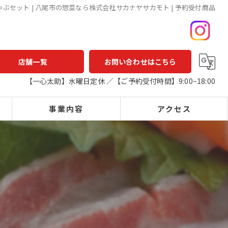
ゃぶセット | 八尾市の惣菜なら株式会社サカナヤサカモト | 予約受付商品
店舗一覧
お問い合わせはこちら
【一心太助】水曜日定休 ／【ご予約受付時間】9:00~18:00
事業内容
アクセス
一心太助
鮮魚店
鮮魚
一心太助
精肉
アウトパック