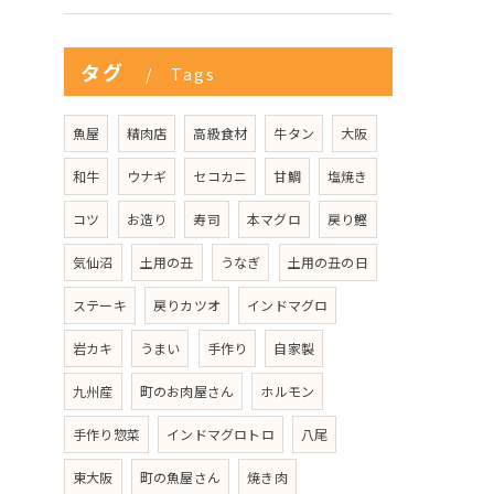
タグ
Tags
魚屋
精肉店
高級食材
牛タン
大阪
和牛
ウナギ
セコカニ
甘鯛
塩焼き
コツ
お造り
寿司
本マグロ
戻り鰹
気仙沼
土用の丑
うなぎ
土用の丑の日
ステーキ
戻りカツオ
インドマグロ
岩カキ
うまい
手作り
自家製
九州産
町のお肉屋さん
ホルモン
手作り惣菜
インドマグロトロ
八尾
東大阪
町の魚屋さん
焼き肉