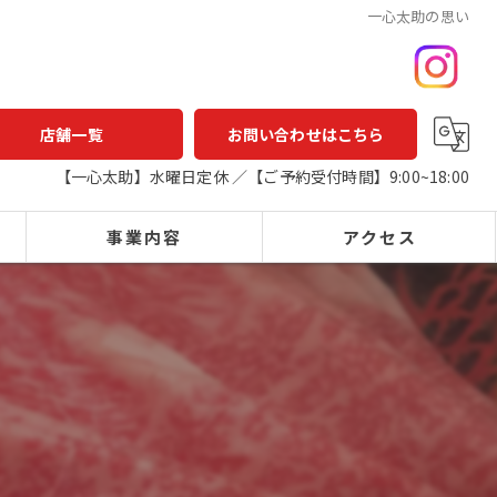
一心太助の思い
店舗一覧
お問い合わせはこちら
【一心太助】水曜日定休 ／【ご予約受付時間】9:00~18:00
事業内容
アクセス
一心太助
鮮魚店
鮮魚
一心太助
精肉
アウトパック