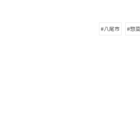
#八尾市
#惣