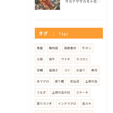
サカナヤサカモト花園店
タグ
Tags
魚屋
精肉店
高級食材
牛タン
大阪
和牛
ウナギ
セコカニ
甘鯛
塩焼き
コツ
お造り
寿司
本マグロ
戻り鰹
気仙沼
土用の丑
うなぎ
土用の丑の日
ステーキ
戻りカツオ
インドマグロ
岩カキ