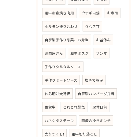
和牛赤身焼き肉用
ウナギ白焼
お寿司
ホルモン盛り合わせ
うなぎ丼
自家製手作り惣菜、お弁当
お盆休み
お肉屋さん
和牛ミスジ
サンマ
手作りタルタルソース
手作りミートソース
塩ゆで豚足
休み明け大特価
自家製ハンバーグ弁当
佐賀牛
とれとれ鮮魚
定休日前
ハネシタステーキ
国産合挽きミンチ
売りつくし❗
和牛切り落とし