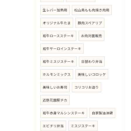
生レバー加熱用
松山鳥もも肉焼き肉用
オリジナル牛たま
豚肉スペアリブ
和牛ロースステーキ
お肉対面販売
和牛サーロインステーキ
和牛ミスジステーキ
日替わり弁当
ホルモンミックス
美味しいコロッケ
美味しいお寿司
コリコリお造り
近鉄花園駅チカ
和牛赤身マルシンステーキ
自家製油淋鶏
エビチリ弁当
ミスジステーキ