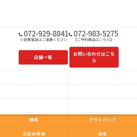
072-929-8841
072-983-5275
※営業電話はご遠慮ください
【ご予約商品はこちら】
お問い合わせはこち
店舗一覧
ら
予約商品一覧
今日の一押し
コンセプト
事業内容
一心太助
鮮魚
精肉
アウトパック
当店の特徴
鮮魚