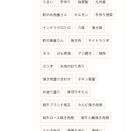
うまい
手作り
自家製
九州産
町のお肉屋さん
ホルモン
手作り惣菜
インドマグロトロ
八尾
東大阪
町の魚屋さん
焼き肉
ヤイトカツオ
タコ
はも照焼
アジ開き
焼肉
カツオ
お肉の計り売り
焼き肉盛り合わせ
チキン南蛮
お造り盛り
厚切り牛たん
和牛ブランド和王
カルビ焼き肉用
和牛ロース焼き肉用
和牛小腸焼き肉用
うなぎ弁当
豪華お造り
美味い