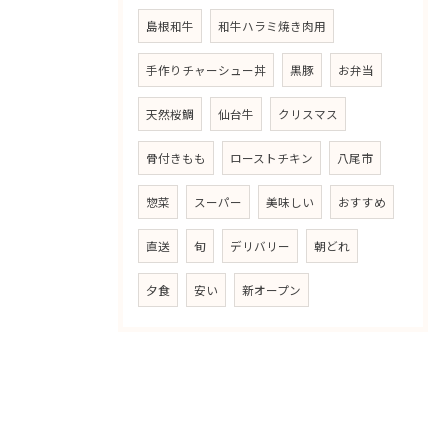
島根和牛
和牛ハラミ焼き肉用
手作りチャーシュー丼
黒豚
お弁当
天然桜鯛
仙台牛
クリスマス
骨付きもも
ローストチキン
八尾市
惣菜
スーパー
美味しい
おすすめ
直送
旬
デリバリー
朝どれ
夕食
安い
新オープン