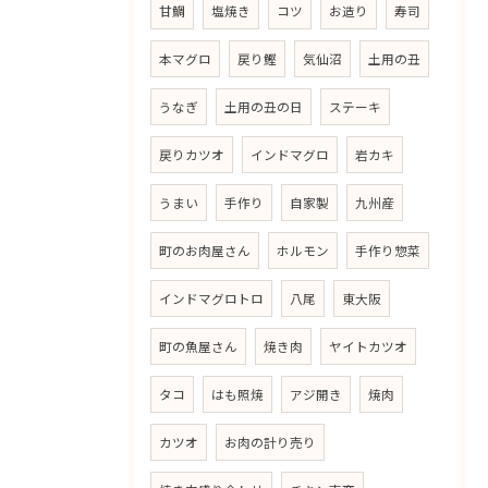
甘鯛
塩焼き
コツ
お造り
寿司
本マグロ
戻り鰹
気仙沼
土用の丑
うなぎ
土用の丑の日
ステーキ
戻りカツオ
インドマグロ
岩カキ
うまい
手作り
自家製
九州産
町のお肉屋さん
ホルモン
手作り惣菜
インドマグロトロ
八尾
東大阪
町の魚屋さん
焼き肉
ヤイトカツオ
タコ
はも照焼
アジ開き
焼肉
カツオ
お肉の計り売り