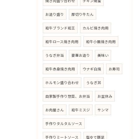
焼き肉盛り合わせ
チキン南蛮
お造り盛り
厚切り牛たん
和牛ブランド和王
カルビ焼き肉用
和牛ロース焼き肉用
和牛小腸焼き肉用
うなぎ弁当
豪華お造り
美味い
和牛赤身焼き肉用
ウナギ白焼
お寿司
ホルモン盛り合わせ
うなぎ丼
自家製手作り惣菜、お弁当
お盆休み
お肉屋さん
和牛ミスジ
サンマ
手作りタルタルソース
手作りミートソース
塩ゆで豚足