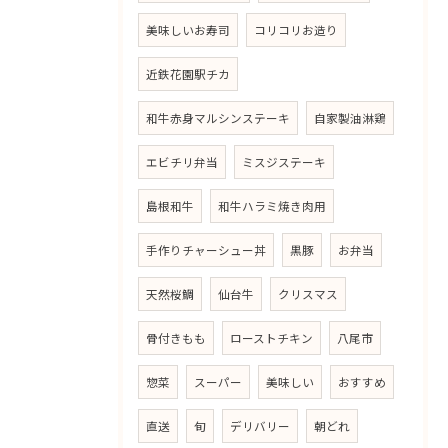
美味しいお寿司
コリコリお造り
近鉄花園駅チカ
和牛赤身マルシンステーキ
自家製油淋鶏
エビチリ弁当
ミスジステーキ
島根和牛
和牛ハラミ焼き肉用
手作りチャーシュー丼
黒豚
お弁当
天然桜鯛
仙台牛
クリスマス
骨付きもも
ローストチキン
八尾市
惣菜
スーパー
美味しい
おすすめ
直送
旬
デリバリー
朝どれ