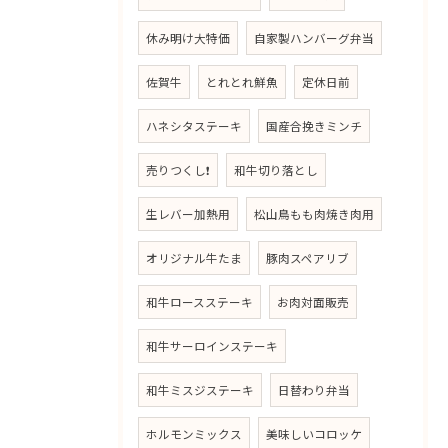
休み明け大特価
自家製ハンバーグ弁当
佐賀牛
とれとれ鮮魚
定休日前
ハネシタステーキ
国産合挽きミンチ
売りつくし❗
和牛切り落とし
生レバー加熱用
松山鳥もも肉焼き肉用
オリジナル牛たま
豚肉スペアリブ
和牛ロースステーキ
お肉対面販売
和牛サーロインステーキ
和牛ミスジステーキ
日替わり弁当
ホルモンミックス
美味しいコロッケ