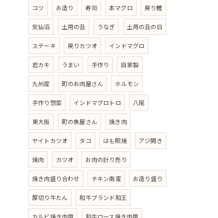
コツ
お造り
寿司
本マグロ
戻り鰹
気仙沼
土用の丑
うなぎ
土用の丑の日
ステーキ
戻りカツオ
インドマグロ
岩カキ
うまい
手作り
自家製
九州産
町のお肉屋さん
ホルモン
手作り惣菜
インドマグロトロ
八尾
東大阪
町の魚屋さん
焼き肉
ヤイトカツオ
タコ
はも照焼
アジ開き
焼肉
カツオ
お肉の計り売り
焼き肉盛り合わせ
チキン南蛮
お造り盛り
厚切り牛たん
和牛ブランド和王
カルビ焼き肉用
和牛ロース焼き肉用