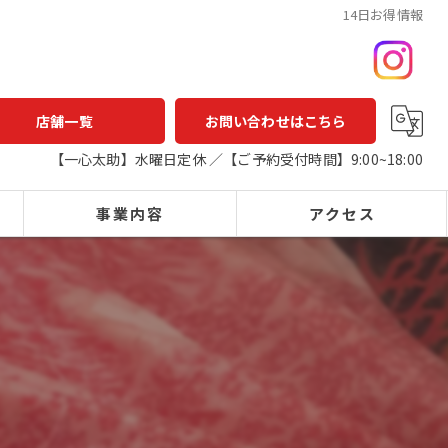
14日お得情報
店舗一覧
お問い合わせはこちら
【一心太助】水曜日定休 ／【ご予約受付時間】9:00~18:00
事業内容
アクセス
一心太助
鮮魚店
鮮魚
一心太助
精肉
アウトパック