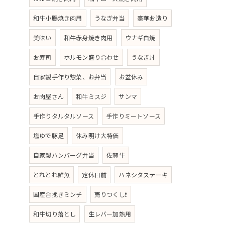
和牛小腸焼き肉用
うなぎ弁当
豪華お造り
美味い
和牛赤身焼き肉用
ウナギ白焼
お寿司
ホルモン盛り合わせ
うなぎ丼
自家製手作り惣菜、お弁当
お盆休み
お肉屋さん
和牛ミスジ
サンマ
手作りタルタルソース
手作りミートソース
塩ゆで豚足
休み明け大特価
自家製ハンバーグ弁当
佐賀牛
とれとれ鮮魚
定休日前
ハネシタステーキ
国産合挽きミンチ
売りつくし❗
和牛切り落とし
生レバー加熱用