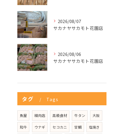
2026/08/07
サカナヤサカモト花園店
2026/08/06
サカナヤサカモト花園店
タグ
Tags
魚屋
精肉店
高級食材
牛タン
大阪
和牛
ウナギ
セコカニ
甘鯛
塩焼き