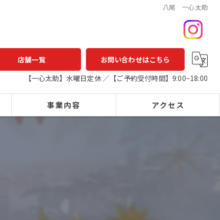
八尾 一心太助
店舗一覧
お問い合わせはこちら
【一心太助】水曜日定休 ／【ご予約受付時間】9:00~18:00
事業内容
アクセス
一心太助
鮮魚店
鮮魚
一心太助
精肉
アウトパック