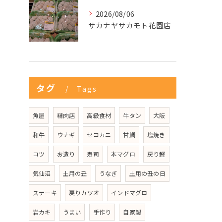
2026/08/06
サカナヤサカモト花園店
タグ
Tags
魚屋
精肉店
高級食材
牛タン
大阪
和牛
ウナギ
セコカニ
甘鯛
塩焼き
コツ
お造り
寿司
本マグロ
戻り鰹
気仙沼
土用の丑
うなぎ
土用の丑の日
ステーキ
戻りカツオ
インドマグロ
岩カキ
うまい
手作り
自家製