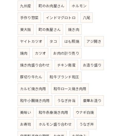
九州産
町のお肉屋さん
ホルモン
手作り惣菜
インドマグロトロ
八尾
東大阪
町の魚屋さん
焼き肉
ヤイトカツオ
タコ
はも照焼
アジ開き
焼肉
カツオ
お肉の計り売り
焼き肉盛り合わせ
チキン南蛮
お造り盛り
厚切り牛たん
和牛ブランド和王
カルビ焼き肉用
和牛ロース焼き肉用
和牛小腸焼き肉用
うなぎ弁当
豪華お造り
美味い
和牛赤身焼き肉用
ウナギ白焼
お寿司
ホルモン盛り合わせ
うなぎ丼
自家製手作り惣菜、お弁当
お盆休み