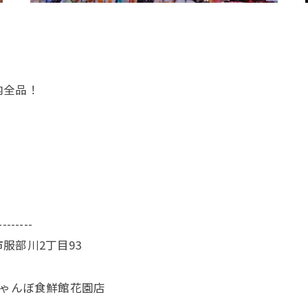
内全品！
--------
服部川2丁目93
じゃんぼ食鮮館花園店