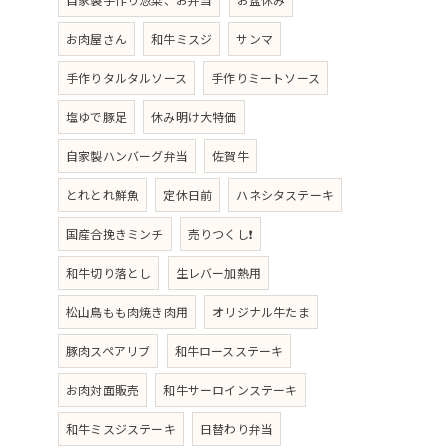
お肉屋さん
和牛ミスジ
サンマ
手作りタルタルソース
手作りミートソース
塩ゆで豚足
休み明け大特価
自家製ハンバーグ弁当
佐賀牛
とれとれ鮮魚
定休日前
ハネシタステーキ
国産合挽きミンチ
売りつくし❗
和牛切り落とし
生レバー加熱用
松山鳥もも肉焼き肉用
オリジナル牛たま
豚肉スペアリブ
和牛ロースステーキ
お肉対面販売
和牛サーロインステーキ
和牛ミスジステーキ
日替わり弁当