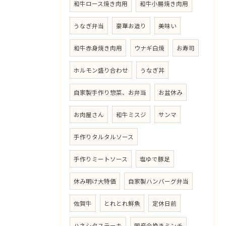
和牛ロース焼き肉用
和牛小腸焼き肉用
うなぎ弁当
豪華お造り
美味い
和牛赤身焼き肉用
ウナギ白焼
お寿司
ホルモン盛り合わせ
うなぎ丼
自家製手作り惣菜、お弁当
お盆休み
お肉屋さん
和牛ミスジ
サンマ
手作りタルタルソース
手作りミートソース
塩ゆで豚足
休み明け大特価
自家製ハンバーグ弁当
佐賀牛
とれとれ鮮魚
定休日前
ハネシタステーキ
国産合挽きミンチ