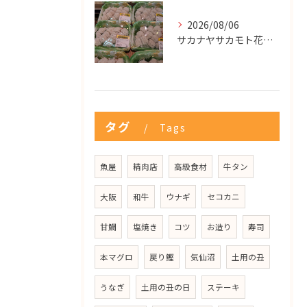
2026/08/06
サカナヤサカモト花園店
タグ
Tags
魚屋
精肉店
高級食材
牛タン
大阪
和牛
ウナギ
セコカニ
甘鯛
塩焼き
コツ
お造り
寿司
本マグロ
戻り鰹
気仙沼
土用の丑
うなぎ
土用の丑の日
ステーキ