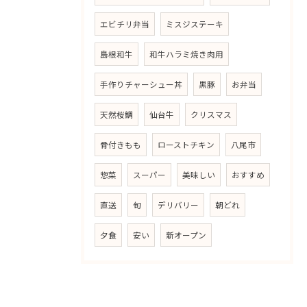
エビチリ弁当
ミスジステーキ
島根和牛
和牛ハラミ焼き肉用
手作りチャーシュー丼
黒豚
お弁当
天然桜鯛
仙台牛
クリスマス
骨付きもも
ローストチキン
八尾市
惣菜
スーパー
美味しい
おすすめ
直送
旬
デリバリー
朝どれ
夕食
安い
新オープン