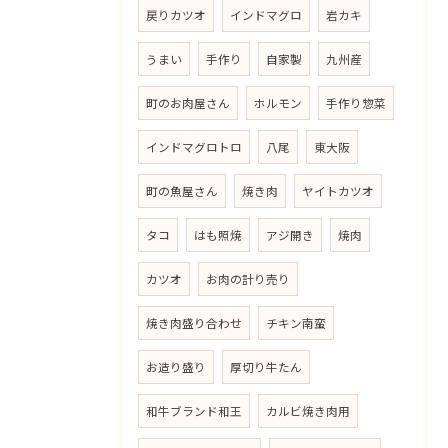
戻りカツオ
インドマグロ
岩カキ
うまい
手作り
自家製
九州産
町のお肉屋さん
ホルモン
手作り惣菜
インドマグロトロ
八尾
東大阪
町の魚屋さん
焼き肉
ヤイトカツオ
タコ
はも照焼
アジ開き
焼肉
カツオ
お肉の計り売り
焼き肉盛り合わせ
チキン南蛮
お造り盛り
厚切り牛たん
和牛ブランド和王
カルビ焼き肉用