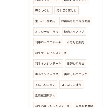
売りつくし❗
和牛切り落とし
生レバー加熱用
松山鳥もも肉焼き肉用
オリジナル牛たま
豚肉スペアリブ
和牛ロースステーキ
お肉対面販売
和牛サーロインステーキ
和牛ミスジステーキ
日替わり弁当
ホルモンミックス
美味しいコロッケ
美味しいお寿司
コリコリお造り
近鉄花園駅チカ
和牛赤身マルシンステーキ
自家製油淋鶏