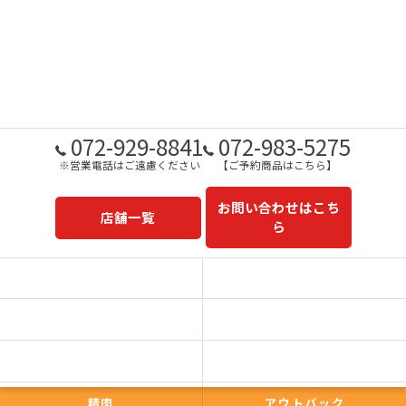
072-929-8841
072-983-5275
※営業電話はご遠慮ください
【ご予約商品はこちら】
お問い合わせはこち
店舗一覧
ら
予約商品一覧
今日の一押し
コンセプト
事業内容
一心太助
鮮魚
精肉
アウトパック