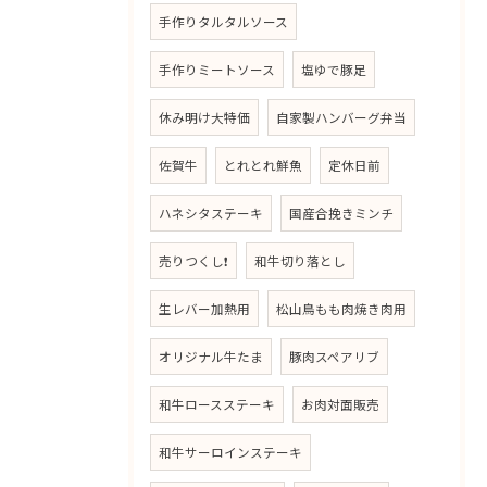
手作りタルタルソース
手作りミートソース
塩ゆで豚足
休み明け大特価
自家製ハンバーグ弁当
佐賀牛
とれとれ鮮魚
定休日前
ハネシタステーキ
国産合挽きミンチ
売りつくし❗
和牛切り落とし
生レバー加熱用
松山鳥もも肉焼き肉用
オリジナル牛たま
豚肉スペアリブ
和牛ロースステーキ
お肉対面販売
和牛サーロインステーキ