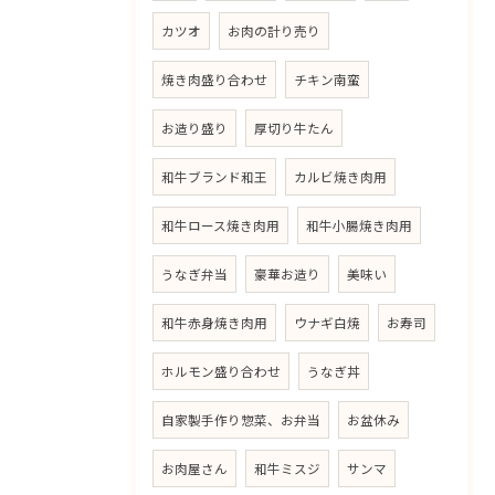
カツオ
お肉の計り売り
焼き肉盛り合わせ
チキン南蛮
お造り盛り
厚切り牛たん
和牛ブランド和王
カルビ焼き肉用
和牛ロース焼き肉用
和牛小腸焼き肉用
うなぎ弁当
豪華お造り
美味い
和牛赤身焼き肉用
ウナギ白焼
お寿司
ホルモン盛り合わせ
うなぎ丼
自家製手作り惣菜、お弁当
お盆休み
お肉屋さん
和牛ミスジ
サンマ