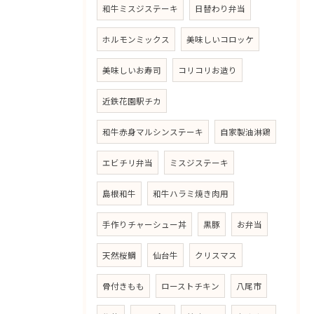
和牛ミスジステーキ
日替わり弁当
ホルモンミックス
美味しいコロッケ
美味しいお寿司
コリコリお造り
近鉄花園駅チカ
和牛赤身マルシンステーキ
自家製油淋鶏
エビチリ弁当
ミスジステーキ
島根和牛
和牛ハラミ焼き肉用
手作りチャーシュー丼
黒豚
お弁当
天然桜鯛
仙台牛
クリスマス
骨付きもも
ローストチキン
八尾市