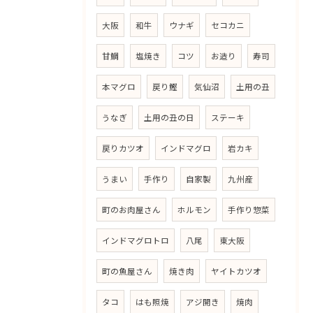
大阪
和牛
ウナギ
セコカニ
甘鯛
塩焼き
コツ
お造り
寿司
本マグロ
戻り鰹
気仙沼
土用の丑
うなぎ
土用の丑の日
ステーキ
戻りカツオ
インドマグロ
岩カキ
うまい
手作り
自家製
九州産
町のお肉屋さん
ホルモン
手作り惣菜
インドマグロトロ
八尾
東大阪
町の魚屋さん
焼き肉
ヤイトカツオ
タコ
はも照焼
アジ開き
焼肉