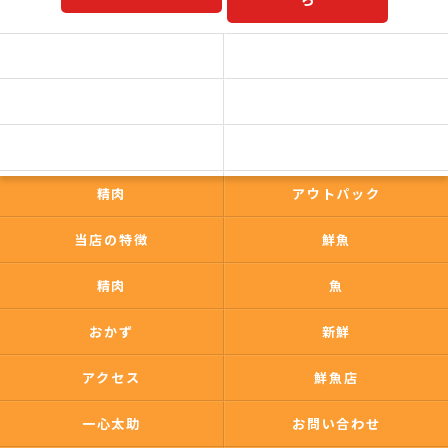
予約商品一覧
今日の一押し
コンセプト
事業内容
一心太助
鮮魚
精肉
アウトパック
当店の特徴
鮮魚
精肉
魚
おかず
新鮮
アクセス
鮮魚店
一心太助
お問い合わせ