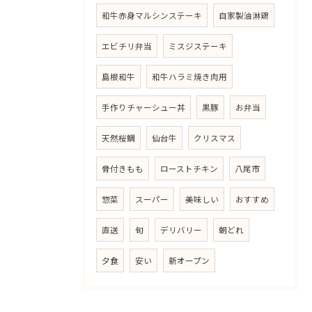
和牛赤身マルシンステーキ
自家製油淋鶏
エビチリ弁当
ミスジステーキ
島根和牛
和牛ハラミ焼き肉用
手作りチャーシュー丼
黒豚
お弁当
天然桜鯛
仙台牛
クリスマス
骨付きもも
ローストチキン
八尾市
惣菜
スーパー
美味しい
おすすめ
直送
旬
デリバリー
朝どれ
夕食
安い
新オープン