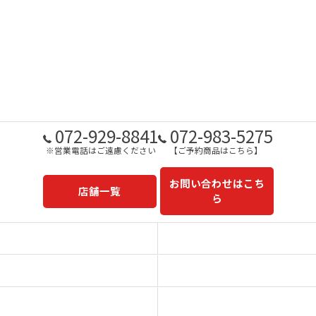
072-929-8841
072-983-5275
※営業電話はご遠慮ください
【ご予約商品はこちら】
お問い合わせはこち
店舗一覧
ら
予約商品一覧
今日の一押し
コンセプト
事業内容
一心太助
鮮魚