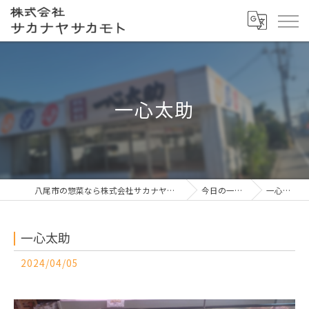
一心太助
八尾市の惣菜なら株式会社サカナヤサカモト
今日の一押し
一心太助
一心太助
2024/04/05