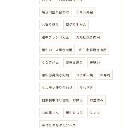
焼き肉盛り合わせ
チキン南蛮
お造り盛り
厚切り牛たん
和牛ブランド和王
カルビ焼き肉用
和牛ロース焼き肉用
和牛小腸焼き肉用
うなぎ弁当
豪華お造り
美味い
和牛赤身焼き肉用
ウナギ白焼
お寿司
ホルモン盛り合わせ
うなぎ丼
自家製手作り惣菜、お弁当
お盆休み
お肉屋さん
和牛ミスジ
サンマ
手作りタルタルソース