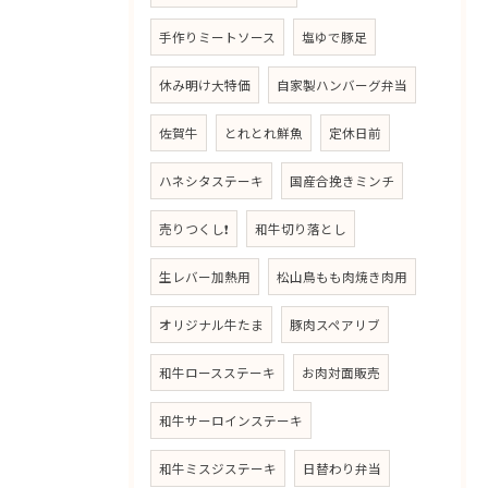
手作りミートソース
塩ゆで豚足
休み明け大特価
自家製ハンバーグ弁当
佐賀牛
とれとれ鮮魚
定休日前
ハネシタステーキ
国産合挽きミンチ
売りつくし❗
和牛切り落とし
生レバー加熱用
松山鳥もも肉焼き肉用
オリジナル牛たま
豚肉スペアリブ
和牛ロースステーキ
お肉対面販売
和牛サーロインステーキ
和牛ミスジステーキ
日替わり弁当