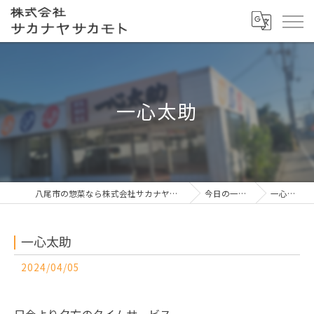
一心太助
八尾市の惣菜なら株式会社サカナヤサカモト
今日の一押し
一心太助
一心太助
2024/04/05