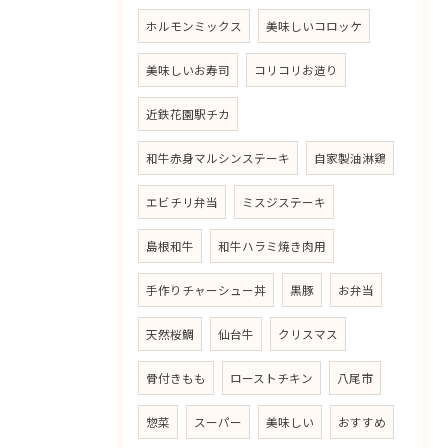
ホルモンミックス
美味しいコロッケ
美味しいお寿司
コリコリお造り
近鉄花園駅チカ
和牛赤身マルシンステーキ
自家製油淋鶏
エビチリ弁当
ミスジステーキ
島根和牛
和牛ハラミ焼き肉用
手作りチャーシュー丼
黒豚
お弁当
天然桜鯛
仙台牛
クリスマス
骨付きもも
ローストチキン
八尾市
惣菜
スーパー
美味しい
おすすめ