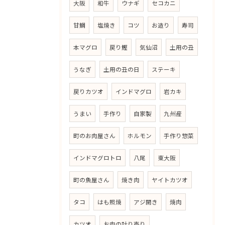
大阪
和牛
ウナギ
セコカニ
甘鯛
塩焼き
コツ
お造り
寿司
本マグロ
戻り鰹
気仙沼
土用の丑
うなぎ
土用の丑の日
ステーキ
戻りカツオ
インドマグロ
岩カキ
うまい
手作り
自家製
九州産
町のお肉屋さん
ホルモン
手作り惣菜
インドマグロトロ
八尾
東大阪
町の魚屋さん
焼き肉
ヤイトカツオ
タコ
はも照焼
アジ開き
焼肉
カツオ
お肉の計り売り