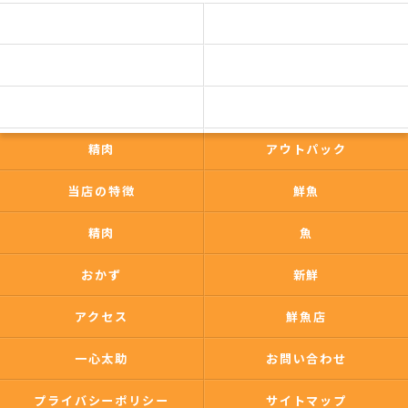
予約商品一覧
今日の一押し
コンセプト
事業内容
一心太助
鮮魚
精肉
アウトパック
当店の特徴
鮮魚
精肉
魚
おかず
新鮮
アクセス
鮮魚店
一心太助
お問い合わせ
プライバシーポリシー
サイトマップ