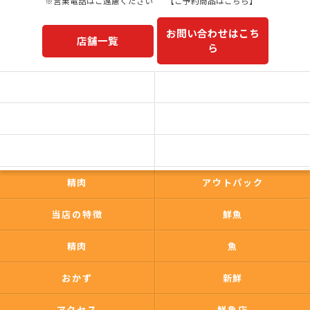
※営業電話はご遠慮ください
【ご予約商品はこちら】
お問い合わせはこち
店舗一覧
ら
予約商品一覧
今日の一押し
コンセプト
事業内容
一心太助
鮮魚
精肉
アウトパック
当店の特徴
鮮魚
精肉
魚
おかず
新鮮
アクセス
鮮魚店