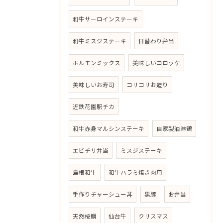
和牛サーロインステーキ
和牛ミスジステーキ
日替わり弁当
ホルモンミックス
美味しいコロッケ
美味しいお寿司
コリコリお造り
近鉄花園駅チカ
和牛赤身マルシンステーキ
自家製油淋鶏
エビチリ弁当
ミスジステーキ
島根和牛
和牛ハラミ焼き肉用
手作りチャーシュー丼
黒豚
お弁当
天然桜鯛
仙台牛
クリスマス