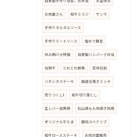
自家製手作り惣菜、お弁当
お盆休み
お肉屋さん
和牛ミスジ
サンマ
手作りタルタルソース
手作りミートソース
塩ゆで豚足
休み明け大特価
自家製ハンバーグ弁当
佐賀牛
とれとれ鮮魚
定休日前
ハネシタステーキ
国産合挽きミンチ
売りつくし❗
和牛切り落とし
生レバー加熱用
松山鳥もも肉焼き肉用
オリジナル牛たま
豚肉スペアリブ
和牛ロースステーキ
お肉対面販売