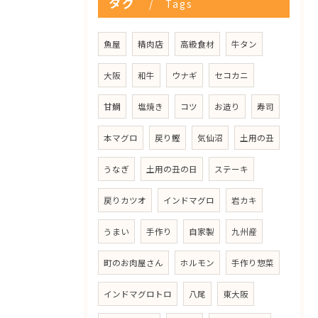
タグ
Tags
魚屋
精肉店
高級食材
牛タン
大阪
和牛
ウナギ
セコカニ
甘鯛
塩焼き
コツ
お造り
寿司
本マグロ
戻り鰹
気仙沼
土用の丑
うなぎ
土用の丑の日
ステーキ
戻りカツオ
インドマグロ
岩カキ
うまい
手作り
自家製
九州産
町のお肉屋さん
ホルモン
手作り惣菜
インドマグロトロ
八尾
東大阪