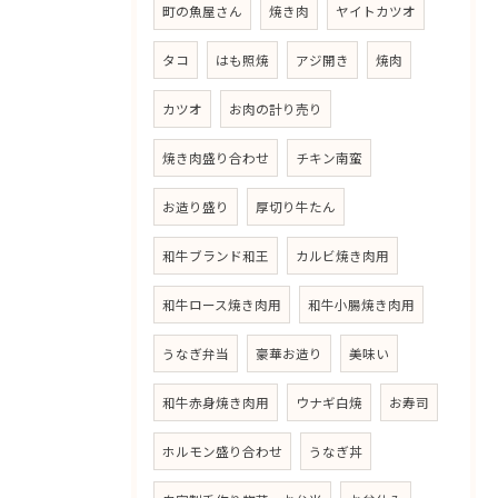
町の魚屋さん
焼き肉
ヤイトカツオ
タコ
はも照焼
アジ開き
焼肉
カツオ
お肉の計り売り
焼き肉盛り合わせ
チキン南蛮
お造り盛り
厚切り牛たん
和牛ブランド和王
カルビ焼き肉用
和牛ロース焼き肉用
和牛小腸焼き肉用
うなぎ弁当
豪華お造り
美味い
和牛赤身焼き肉用
ウナギ白焼
お寿司
ホルモン盛り合わせ
うなぎ丼