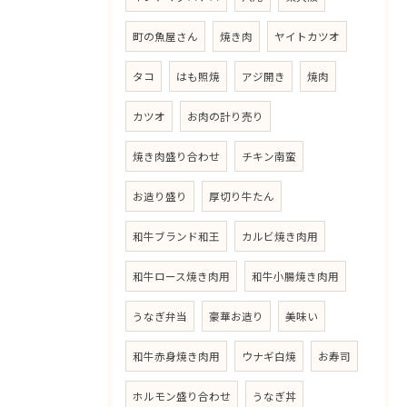
町の魚屋さん
焼き肉
ヤイトカツオ
タコ
はも照焼
アジ開き
焼肉
カツオ
お肉の計り売り
焼き肉盛り合わせ
チキン南蛮
お造り盛り
厚切り牛たん
和牛ブランド和王
カルビ焼き肉用
和牛ロース焼き肉用
和牛小腸焼き肉用
うなぎ弁当
豪華お造り
美味い
和牛赤身焼き肉用
ウナギ白焼
お寿司
ホルモン盛り合わせ
うなぎ丼