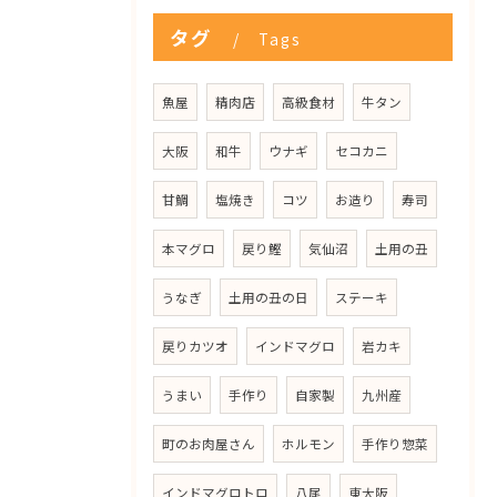
タグ
Tags
魚屋
精肉店
高級食材
牛タン
大阪
和牛
ウナギ
セコカニ
甘鯛
塩焼き
コツ
お造り
寿司
本マグロ
戻り鰹
気仙沼
土用の丑
うなぎ
土用の丑の日
ステーキ
戻りカツオ
インドマグロ
岩カキ
うまい
手作り
自家製
九州産
町のお肉屋さん
ホルモン
手作り惣菜
インドマグロトロ
八尾
東大阪