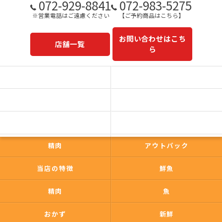
072-929-8841
072-983-5275
※営業電話はご遠慮ください
【ご予約商品はこちら】
お問い合わせはこち
店舗一覧
ら
予約商品一覧
今日の一押し
コンセプト
事業内容
一心太助
鮮魚
精肉
アウトパック
当店の特徴
鮮魚
精肉
魚
おかず
新鮮