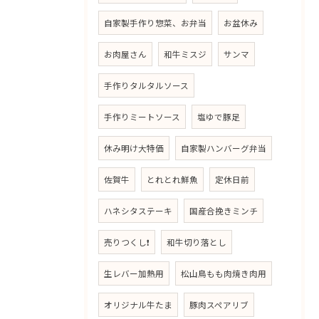
自家製手作り惣菜、お弁当
お盆休み
お肉屋さん
和牛ミスジ
サンマ
手作りタルタルソース
手作りミートソース
塩ゆで豚足
休み明け大特価
自家製ハンバーグ弁当
佐賀牛
とれとれ鮮魚
定休日前
ハネシタステーキ
国産合挽きミンチ
売りつくし❗
和牛切り落とし
生レバー加熱用
松山鳥もも肉焼き肉用
オリジナル牛たま
豚肉スペアリブ