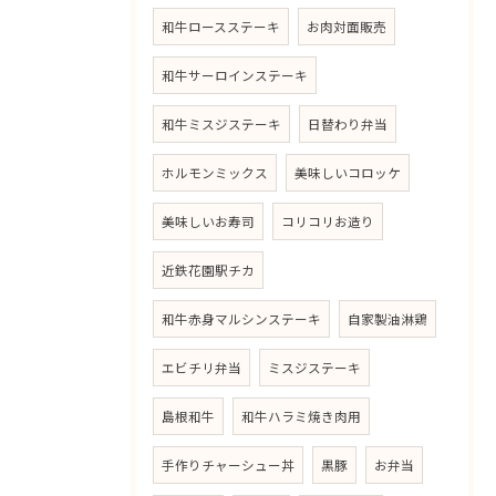
和牛ロースステーキ
お肉対面販売
和牛サーロインステーキ
和牛ミスジステーキ
日替わり弁当
ホルモンミックス
美味しいコロッケ
美味しいお寿司
コリコリお造り
近鉄花園駅チカ
和牛赤身マルシンステーキ
自家製油淋鶏
エビチリ弁当
ミスジステーキ
島根和牛
和牛ハラミ焼き肉用
手作りチャーシュー丼
黒豚
お弁当