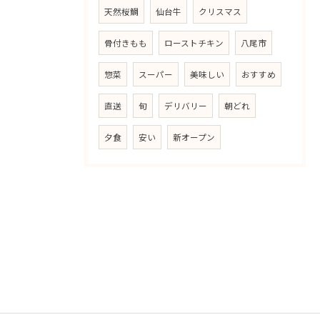
天然桜鯛
仙台牛
クリスマス
骨付きもも
ローストチキン
八尾市
惣菜
スーパー
美味しい
おすすめ
直送
旬
デリバリー
朝どれ
夕食
安い
新オープン