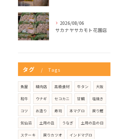
2026/08/06
サカナヤサカモト花園店
タグ
Tags
魚屋
精肉店
高級食材
牛タン
大阪
和牛
ウナギ
セコカニ
甘鯛
塩焼き
コツ
お造り
寿司
本マグロ
戻り鰹
気仙沼
土用の丑
うなぎ
土用の丑の日
ステーキ
戻りカツオ
インドマグロ