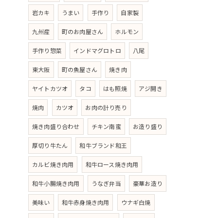
岩カキ
うまい
手作り
自家製
九州産
町のお肉屋さん
ホルモン
手作り惣菜
インドマグロトロ
八尾
東大阪
町の魚屋さん
焼き肉
ヤイトカツオ
タコ
はも照焼
アジ開き
焼肉
カツオ
お肉の計り売り
焼き肉盛り合わせ
チキン南蛮
お造り盛り
厚切り牛たん
和牛ブランド和王
カルビ焼き肉用
和牛ロース焼き肉用
和牛小腸焼き肉用
うなぎ弁当
豪華お造り
美味い
和牛赤身焼き肉用
ウナギ白焼