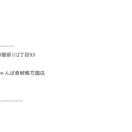
--------
服部川2丁目93
じゃんぼ食鮮館花園店
-------------