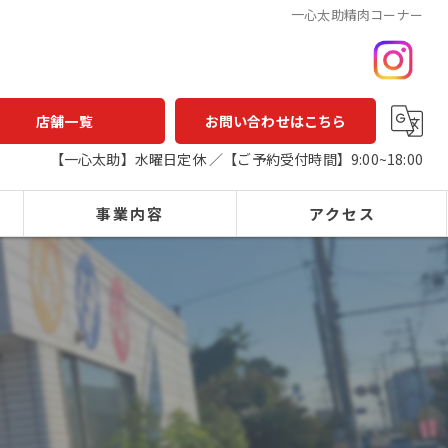
一心太助精肉コーナー
店舗一覧
お問い合わせはこちら
【一心太助】水曜日定休 ／【ご予約受付時間】9:00~18:00
事業内容
アクセス
一心太助
鮮魚店
鮮魚
一心太助
精肉
アウトパック