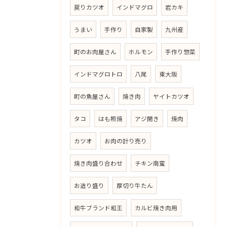
戻りカツオ
インドマグロ
岩カキ
うまい
手作り
自家製
九州産
町のお肉屋さん
ホルモン
手作り惣菜
インドマグロトロ
八尾
東大阪
町の魚屋さん
焼き肉
ヤイトカツオ
タコ
はも照焼
アジ開き
焼肉
カツオ
お肉の計り売り
焼き肉盛り合わせ
チキン南蛮
お造り盛り
厚切り牛たん
和牛ブランド和王
カルビ焼き肉用