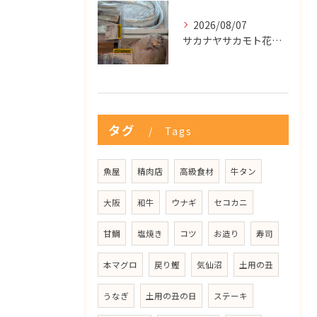
2026/08/07
サカナヤサカモト花園店
タグ
Tags
魚屋
精肉店
高級食材
牛タン
大阪
和牛
ウナギ
セコカニ
甘鯛
塩焼き
コツ
お造り
寿司
本マグロ
戻り鰹
気仙沼
土用の丑
うなぎ
土用の丑の日
ステーキ