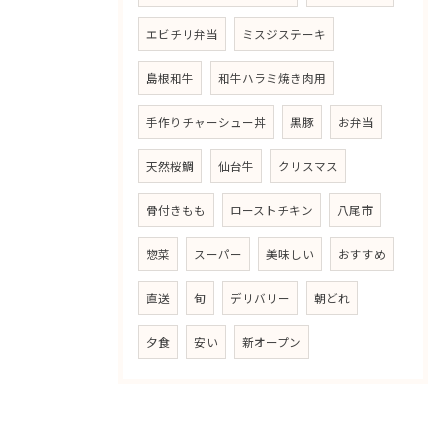
エビチリ弁当
ミスジステーキ
島根和牛
和牛ハラミ焼き肉用
手作りチャーシュー丼
黒豚
お弁当
天然桜鯛
仙台牛
クリスマス
骨付きもも
ローストチキン
八尾市
惣菜
スーパー
美味しい
おすすめ
直送
旬
デリバリー
朝どれ
夕食
安い
新オープン