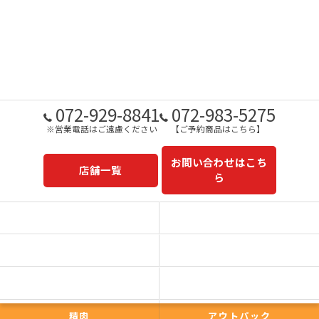
072-929-8841
072-983-5275
※営業電話はご遠慮ください
【ご予約商品はこちら】
お問い合わせはこち
店舗一覧
ら
予約商品一覧
今日の一押し
コンセプト
事業内容
一心太助
鮮魚
精肉
アウトパック