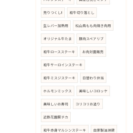
売りつくし❗
和牛切り落とし
生レバー加熱用
松山鳥もも肉焼き肉用
オリジナル牛たま
豚肉スペアリブ
和牛ロースステーキ
お肉対面販売
和牛サーロインステーキ
和牛ミスジステーキ
日替わり弁当
ホルモンミックス
美味しいコロッケ
美味しいお寿司
コリコリお造り
近鉄花園駅チカ
和牛赤身マルシンステーキ
自家製油淋鶏