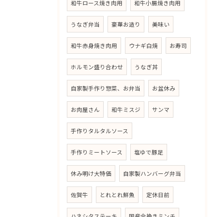
和牛ロース焼き肉用
和牛小腸焼き肉用
うなぎ弁当
豪華お造り
美味い
和牛赤身焼き肉用
ウナギ白焼
お寿司
ホルモン盛り合わせ
うなぎ丼
自家製手作り惣菜、お弁当
お盆休み
お肉屋さん
和牛ミスジ
サンマ
手作りタルタルソース
手作りミートソース
塩ゆで豚足
休み明け大特価
自家製ハンバーグ弁当
佐賀牛
とれとれ鮮魚
定休日前
ハネシタステーキ
国産合挽きミンチ