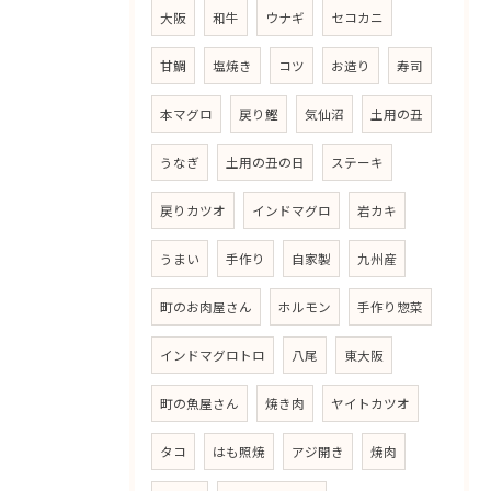
大阪
和牛
ウナギ
セコカニ
甘鯛
塩焼き
コツ
お造り
寿司
本マグロ
戻り鰹
気仙沼
土用の丑
うなぎ
土用の丑の日
ステーキ
戻りカツオ
インドマグロ
岩カキ
うまい
手作り
自家製
九州産
町のお肉屋さん
ホルモン
手作り惣菜
インドマグロトロ
八尾
東大阪
町の魚屋さん
焼き肉
ヤイトカツオ
タコ
はも照焼
アジ開き
焼肉