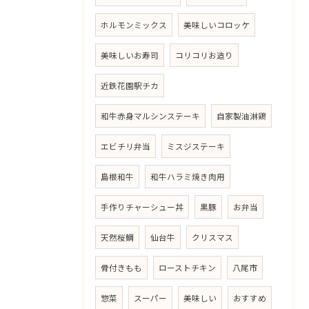
ホルモンミックス
美味しいコロッケ
美味しいお寿司
コリコリお造り
近鉄花園駅チカ
和牛赤身マルシンステーキ
自家製油淋鶏
エビチリ弁当
ミスジステーキ
島根和牛
和牛ハラミ焼き肉用
手作りチャーシュー丼
黒豚
お弁当
天然桜鯛
仙台牛
クリスマス
骨付きもも
ローストチキン
八尾市
惣菜
スーパー
美味しい
おすすめ