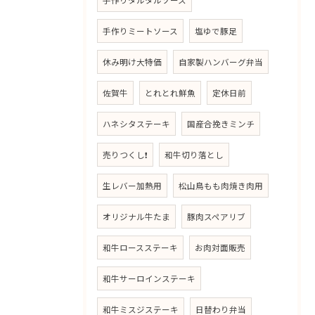
手作りタルタルソース
手作りミートソース
塩ゆで豚足
休み明け大特価
自家製ハンバーグ弁当
佐賀牛
とれとれ鮮魚
定休日前
ハネシタステーキ
国産合挽きミンチ
売りつくし❗
和牛切り落とし
生レバー加熱用
松山鳥もも肉焼き肉用
オリジナル牛たま
豚肉スペアリブ
和牛ロースステーキ
お肉対面販売
和牛サーロインステーキ
和牛ミスジステーキ
日替わり弁当