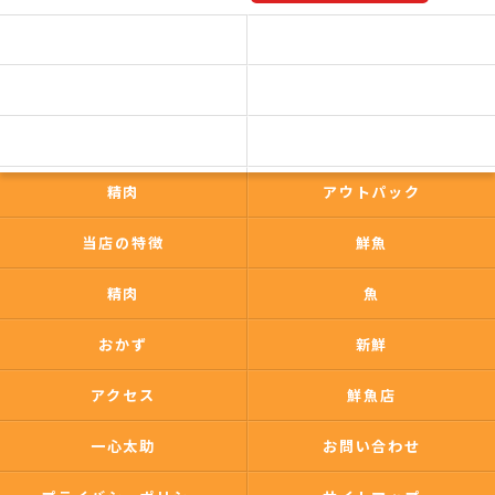
予約商品一覧
今日の一押し
コンセプト
事業内容
一心太助
鮮魚
精肉
アウトパック
当店の特徴
鮮魚
精肉
魚
おかず
新鮮
アクセス
鮮魚店
一心太助
お問い合わせ