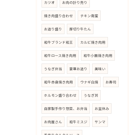
カツオ
お肉の計り売り
焼き肉盛り合わせ
チキン南蛮
お造り盛り
厚切り牛たん
和牛ブランド和王
カルビ焼き肉用
和牛ロース焼き肉用
和牛小腸焼き肉用
うなぎ弁当
豪華お造り
美味い
和牛赤身焼き肉用
ウナギ白焼
お寿司
ホルモン盛り合わせ
うなぎ丼
自家製手作り惣菜、お弁当
お盆休み
お肉屋さん
和牛ミスジ
サンマ