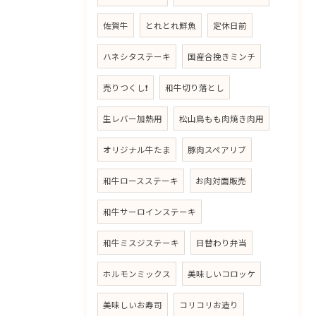
佐賀牛
とれとれ鮮魚
定休日前
ハネシタステーキ
国産合挽きミンチ
売りつくし❗
和牛切り落とし
生レバー加熱用
松山鳥もも肉焼き肉用
オリジナル牛たま
豚肉スペアリブ
和牛ロースステーキ
お肉対面販売
和牛サーロインステーキ
和牛ミスジステーキ
日替わり弁当
ホルモンミックス
美味しいコロッケ
美味しいお寿司
コリコリお造り