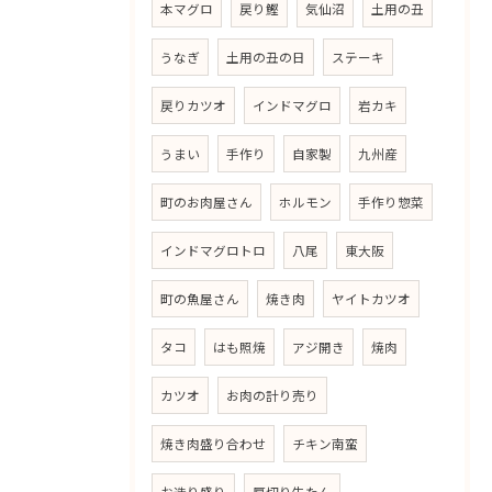
本マグロ
戻り鰹
気仙沼
土用の丑
うなぎ
土用の丑の日
ステーキ
戻りカツオ
インドマグロ
岩カキ
うまい
手作り
自家製
九州産
町のお肉屋さん
ホルモン
手作り惣菜
インドマグロトロ
八尾
東大阪
町の魚屋さん
焼き肉
ヤイトカツオ
タコ
はも照焼
アジ開き
焼肉
カツオ
お肉の計り売り
焼き肉盛り合わせ
チキン南蛮