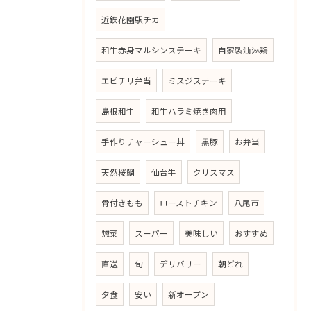
近鉄花園駅チカ
和牛赤身マルシンステーキ
自家製油淋鶏
エビチリ弁当
ミスジステーキ
島根和牛
和牛ハラミ焼き肉用
手作りチャーシュー丼
黒豚
お弁当
天然桜鯛
仙台牛
クリスマス
骨付きもも
ローストチキン
八尾市
惣菜
スーパー
美味しい
おすすめ
直送
旬
デリバリー
朝どれ
夕食
安い
新オープン