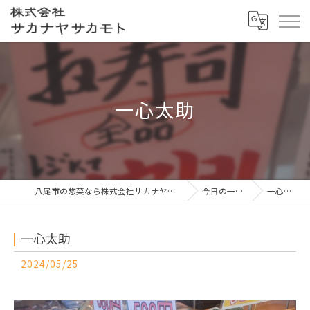
一心太助
八尾市の惣菜なら株式会社サカナヤサカモト
今日の一押し
一心太助
一心太助
2024/05/25