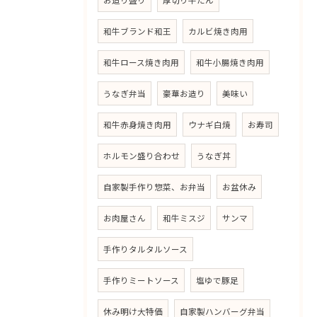
お造り盛り
厚切り牛たん
和牛ブランド和王
カルビ焼き肉用
和牛ロース焼き肉用
和牛小腸焼き肉用
うなぎ弁当
豪華お造り
美味い
和牛赤身焼き肉用
ウナギ白焼
お寿司
ホルモン盛り合わせ
うなぎ丼
自家製手作り惣菜、お弁当
お盆休み
お肉屋さん
和牛ミスジ
サンマ
手作りタルタルソース
手作りミートソース
塩ゆで豚足
休み明け大特価
自家製ハンバーグ弁当