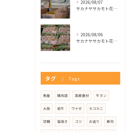
2026/08/07
サカナヤサカモト花園店
2026/08/06
サカナヤサカモト花園店
タグ
Tags
魚屋
精肉店
高級食材
牛タン
大阪
和牛
ウナギ
セコカニ
甘鯛
塩焼き
コツ
お造り
寿司