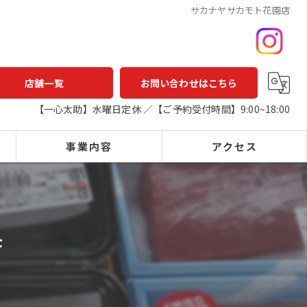
サカナヤサカモト花園店
店舗一覧
お問い合わせはこちら
【一心太助】水曜日定休 ／【ご予約受付時間】9:00~18:00
事業内容
アクセス
一心太助
鮮魚店
鮮魚
一心太助
店
精肉
アウトパック