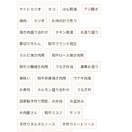
ヤイトカツオ
タコ
はも照焼
アジ開き
焼肉
カツオ
お肉の計り売り
焼き肉盛り合わせ
チキン南蛮
お造り盛り
厚切り牛たん
和牛ブランド和王
カルビ焼き肉用
和牛ロース焼き肉用
和牛小腸焼き肉用
うなぎ弁当
豪華お造り
美味い
和牛赤身焼き肉用
ウナギ白焼
お寿司
ホルモン盛り合わせ
うなぎ丼
自家製手作り惣菜、お弁当
お盆休み
お肉屋さん
和牛ミスジ
サンマ
手作りタルタルソース
手作りミートソース