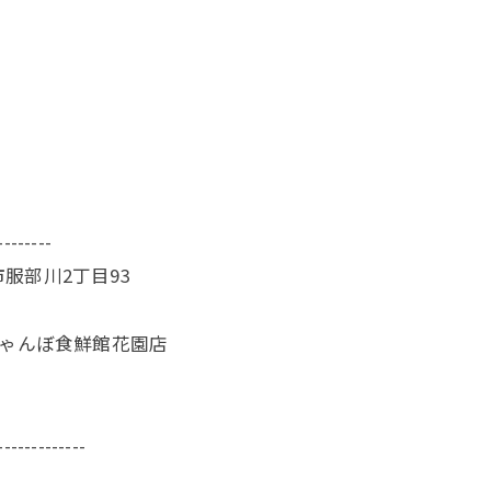
--------
服部川2丁目93
じゃんぼ食鮮館花園店
-------------