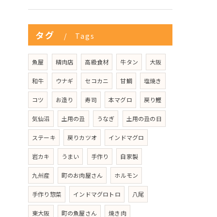
タグ
Tags
魚屋
精肉店
高級食材
牛タン
大阪
和牛
ウナギ
セコカニ
甘鯛
塩焼き
コツ
お造り
寿司
本マグロ
戻り鰹
気仙沼
土用の丑
うなぎ
土用の丑の日
ステーキ
戻りカツオ
インドマグロ
岩カキ
うまい
手作り
自家製
九州産
町のお肉屋さん
ホルモン
手作り惣菜
インドマグロトロ
八尾
東大阪
町の魚屋さん
焼き肉