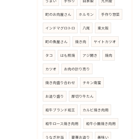
うまい
手作り
自家製
九州産
町のお肉屋さん
ホルモン
手作り惣菜
インドマグロトロ
八尾
東大阪
町の魚屋さん
焼き肉
ヤイトカツオ
タコ
はも照焼
アジ開き
焼肉
カツオ
お肉の計り売り
焼き肉盛り合わせ
チキン南蛮
お造り盛り
厚切り牛たん
和牛ブランド和王
カルビ焼き肉用
和牛ロース焼き肉用
和牛小腸焼き肉用
うなぎ弁当
豪華お造り
美味い