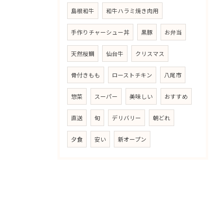
島根和牛
和牛ハラミ焼き肉用
手作りチャーシュー丼
黒豚
お弁当
天然桜鯛
仙台牛
クリスマス
骨付きもも
ローストチキン
八尾市
惣菜
スーパー
美味しい
おすすめ
直送
旬
デリバリー
朝どれ
夕食
安い
新オープン