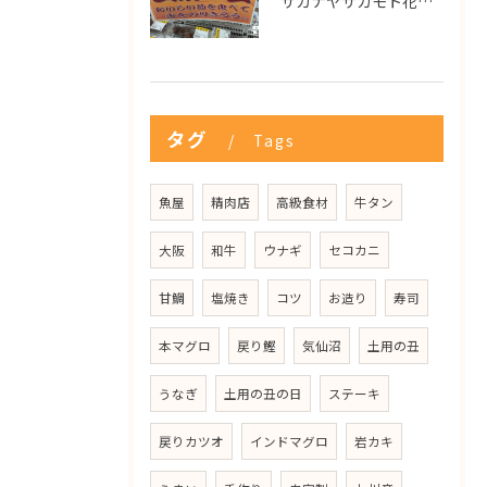
サカナヤサカモト花園店
タグ
Tags
魚屋
精肉店
高級食材
牛タン
大阪
和牛
ウナギ
セコカニ
甘鯛
塩焼き
コツ
お造り
寿司
本マグロ
戻り鰹
気仙沼
土用の丑
うなぎ
土用の丑の日
ステーキ
戻りカツオ
インドマグロ
岩カキ