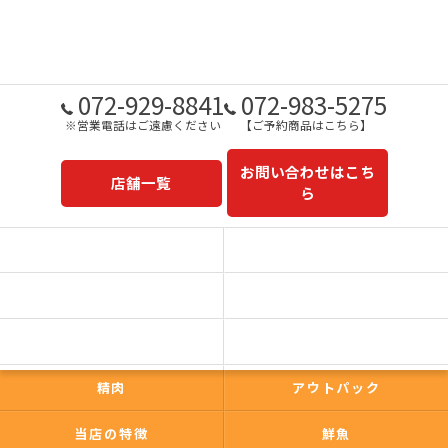
072-929-8841
072-983-5275
※営業電話はご遠慮ください
【ご予約商品はこちら】
お問い合わせはこち
店舗一覧
ら
予約商品一覧
今日の一押し
コンセプト
事業内容
一心太助
鮮魚
精肉
アウトパック
当店の特徴
鮮魚