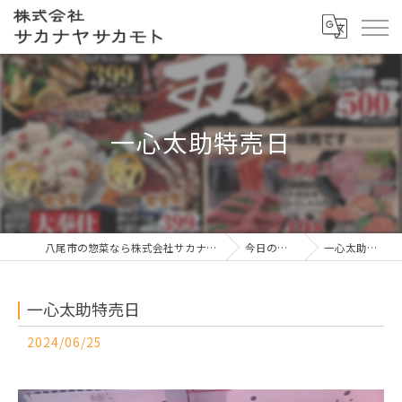
一心太助特売日
八尾市の惣菜なら株式会社サカナヤサカモト
今日の一押し
一心太助特売日
一心太助特売日
2024/06/25