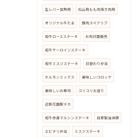
生レバー加熱用
松山鳥もも肉焼き肉用
オリジナル牛たま
豚肉スペアリブ
和牛ロースステーキ
お肉対面販売
和牛サーロインステーキ
和牛ミスジステーキ
日替わり弁当
ホルモンミックス
美味しいコロッケ
美味しいお寿司
コリコリお造り
近鉄花園駅チカ
和牛赤身マルシンステーキ
自家製油淋鶏
エビチリ弁当
ミスジステーキ