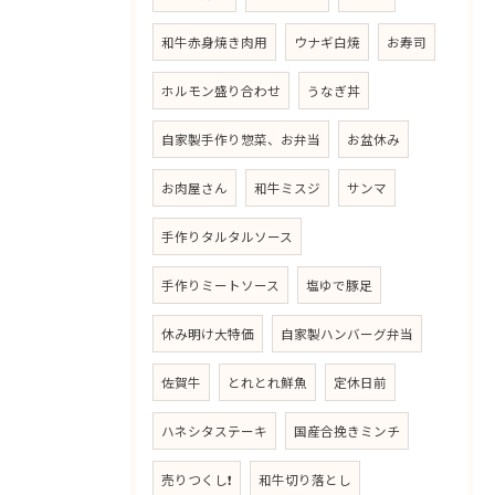
和牛赤身焼き肉用
ウナギ白焼
お寿司
ホルモン盛り合わせ
うなぎ丼
自家製手作り惣菜、お弁当
お盆休み
お肉屋さん
和牛ミスジ
サンマ
手作りタルタルソース
手作りミートソース
塩ゆで豚足
休み明け大特価
自家製ハンバーグ弁当
佐賀牛
とれとれ鮮魚
定休日前
ハネシタステーキ
国産合挽きミンチ
売りつくし❗
和牛切り落とし