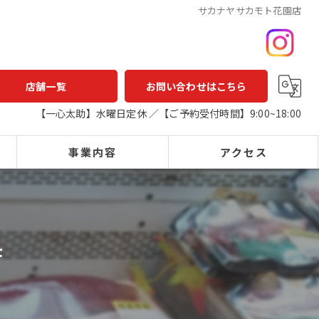
サカナヤサカモト花園店
店舗一覧
お問い合わせはこちら
【一心太助】水曜日定休 ／【ご予約受付時間】9:00~18:00
事業内容
アクセス
一心太助
鮮魚店
鮮魚
一心太助
店
精肉
アウトパック