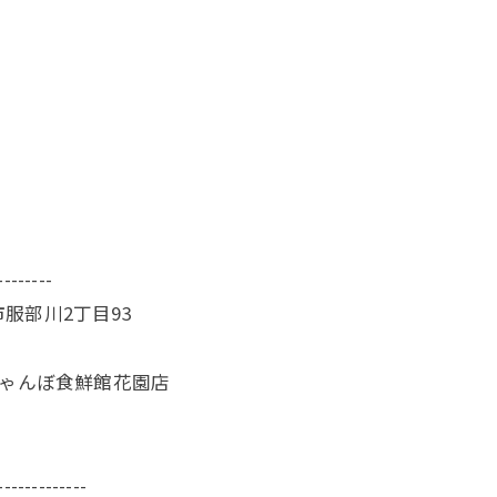
--------
服部川2丁目93
じゃんぼ食鮮館花園店
-------------