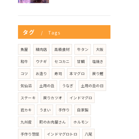
タグ
Tags
魚屋
精肉店
高級食材
牛タン
大阪
和牛
ウナギ
セコカニ
甘鯛
塩焼き
コツ
お造り
寿司
本マグロ
戻り鰹
気仙沼
土用の丑
うなぎ
土用の丑の日
ステーキ
戻りカツオ
インドマグロ
岩カキ
うまい
手作り
自家製
九州産
町のお肉屋さん
ホルモン
手作り惣菜
インドマグロトロ
八尾