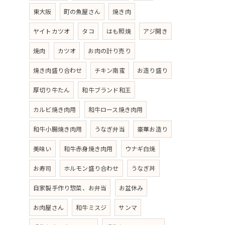
東大阪
町の魚屋さん
焼き肉
ヤイトカツオ
タコ
はも照焼
アジ開き
焼肉
カツオ
お肉の計り売り
焼き肉盛り合わせ
チキン南蛮
お造り盛り
厚切り牛たん
和牛ブランド和王
カルビ焼き肉用
和牛ロース焼き肉用
和牛小腸焼き肉用
うなぎ弁当
豪華お造り
美味い
和牛赤身焼き肉用
ウナギ白焼
お寿司
ホルモン盛り合わせ
うなぎ丼
自家製手作り惣菜、お弁当
お盆休み
お肉屋さん
和牛ミスジ
サンマ