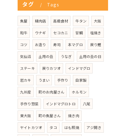
タグ
Tags
魚屋
精肉店
高級食材
牛タン
大阪
和牛
ウナギ
セコカニ
甘鯛
塩焼き
コツ
お造り
寿司
本マグロ
戻り鰹
気仙沼
土用の丑
うなぎ
土用の丑の日
ステーキ
戻りカツオ
インドマグロ
岩カキ
うまい
手作り
自家製
九州産
町のお肉屋さん
ホルモン
手作り惣菜
インドマグロトロ
八尾
東大阪
町の魚屋さん
焼き肉
ヤイトカツオ
タコ
はも照焼
アジ開き