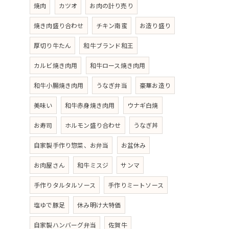
焼肉
カツオ
お肉の計り売り
焼き肉盛り合わせ
チキン南蛮
お造り盛り
厚切り牛たん
和牛ブランド和王
カルビ焼き肉用
和牛ロース焼き肉用
和牛小腸焼き肉用
うなぎ弁当
豪華お造り
美味い
和牛赤身焼き肉用
ウナギ白焼
お寿司
ホルモン盛り合わせ
うなぎ丼
自家製手作り惣菜、お弁当
お盆休み
お肉屋さん
和牛ミスジ
サンマ
手作りタルタルソース
手作りミートソース
塩ゆで豚足
休み明け大特価
自家製ハンバーグ弁当
佐賀牛