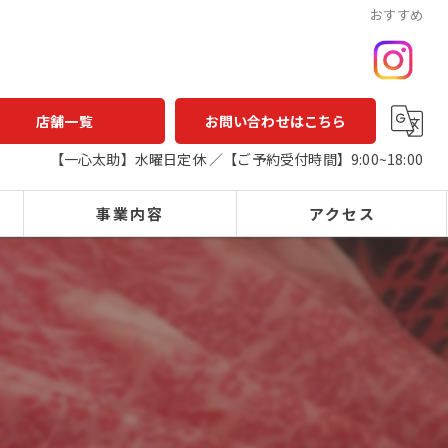
おすすめ
店舗一覧
お問い合わせはこちら
【一心太助】水曜日定休 ／【ご予約受付時間】9:00~18:00
事業内容
アクセス
一心太助
鮮魚店
鮮魚
一心太助
精肉
アウトパック