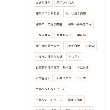
お造り盛り
厚切り牛たん
和牛ブランド和王
カルビ焼き肉用
和牛ロース焼き肉用
和牛小腸焼き肉用
うなぎ弁当
豪華お造り
美味い
和牛赤身焼き肉用
ウナギ白焼
お寿司
ホルモン盛り合わせ
うなぎ丼
自家製手作り惣菜、お弁当
お盆休み
お肉屋さん
和牛ミスジ
サンマ
手作りタルタルソース
手作りミートソース
塩ゆで豚足