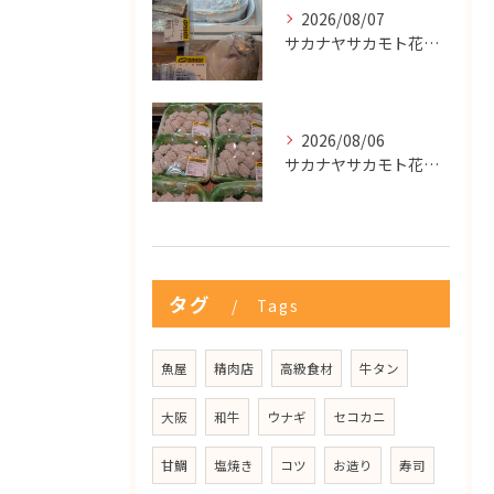
2026/08/07
サカナヤサカモト花園店
2026/08/06
サカナヤサカモト花園店
タグ
Tags
魚屋
精肉店
高級食材
牛タン
大阪
和牛
ウナギ
セコカニ
甘鯛
塩焼き
コツ
お造り
寿司