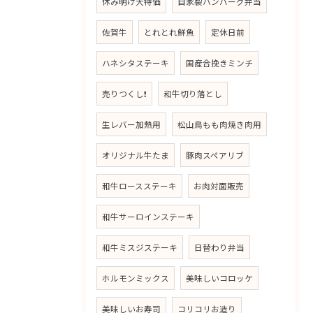
休み明け大特価
自家製ハンバーグ弁当
佐賀牛
とれとれ鮮魚
定休日前
ハネシタステーキ
国産合挽きミンチ
売りつくし❗
和牛切り落とし
生レバー加熱用
松山鳥もも肉焼き肉用
オリジナル牛たま
豚肉スペアリブ
和牛ロースステーキ
お肉対面販売
和牛サーロインステーキ
和牛ミスジステーキ
日替わり弁当
ホルモンミックス
美味しいコロッケ
美味しいお寿司
コリコリお造り