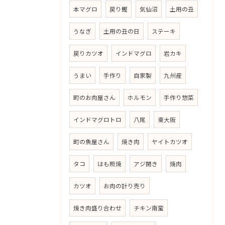
本マグロ
戻り鰹
気仙沼
土用の丑
うなぎ
土用の丑の日
ステーキ
戻りカツオ
インドマグロ
岩カキ
うまい
手作り
自家製
九州産
町のお肉屋さん
ホルモン
手作り惣菜
インドマグロトロ
八尾
東大阪
町の魚屋さん
焼き肉
ヤイトカツオ
タコ
はも照焼
アジ開き
焼肉
カツオ
お肉の計り売り
焼き肉盛り合わせ
チキン南蛮