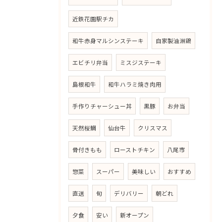
近鉄花園駅チカ
和牛赤身マルシンステーキ
自家製油淋鶏
エビチリ弁当
ミスジステーキ
島根和牛
和牛ハラミ焼き肉用
手作りチャーシュー丼
黒豚
お弁当
天然桜鯛
仙台牛
クリスマス
骨付きもも
ローストチキン
八尾市
惣菜
スーパー
美味しい
おすすめ
直送
旬
デリバリー
朝どれ
夕食
安い
新オープン