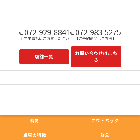
072-929-8841
072-983-5275
※営業電話はご遠慮ください
【ご予約商品はこちら】
お問い合わせはこち
店舗一覧
ら
予約商品一覧
今日の一押し
コンセプト
事業内容
一心太助
鮮魚
精肉
アウトパック
当店の特徴
鮮魚