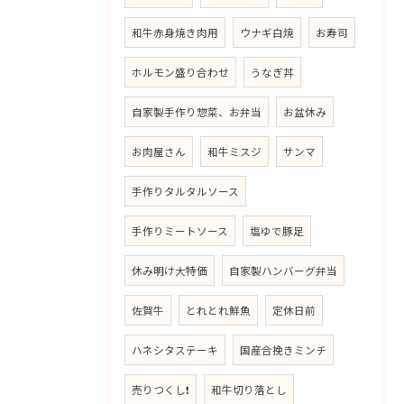
和牛赤身焼き肉用
ウナギ白焼
お寿司
ホルモン盛り合わせ
うなぎ丼
自家製手作り惣菜、お弁当
お盆休み
お肉屋さん
和牛ミスジ
サンマ
手作りタルタルソース
手作りミートソース
塩ゆで豚足
休み明け大特価
自家製ハンバーグ弁当
佐賀牛
とれとれ鮮魚
定休日前
ハネシタステーキ
国産合挽きミンチ
売りつくし❗
和牛切り落とし