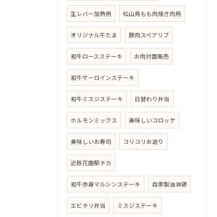
生レバー加熱用
松山鳥もも肉焼き肉用
オリジナル牛たま
豚肉スペアリブ
和牛ロースステーキ
お肉対面販売
和牛サーロインステーキ
和牛ミスジステーキ
日替わり弁当
ホルモンミックス
美味しいコロッケ
美味しいお寿司
コリコリお造り
近鉄花園駅チカ
和牛赤身マルシンステーキ
自家製油淋鶏
エビチリ弁当
ミスジステーキ