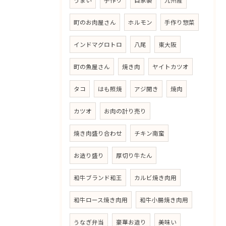
うまい
手作り
自家製
九州産
町のお肉屋さん
ホルモン
手作り惣菜
インドマグロトロ
八尾
東大阪
町の魚屋さん
焼き肉
ヤイトカツオ
タコ
はも照焼
アジ開き
焼肉
カツオ
お肉の計り売り
焼き肉盛り合わせ
チキン南蛮
お造り盛り
厚切り牛たん
和牛ブランド和王
カルビ焼き肉用
和牛ロース焼き肉用
和牛小腸焼き肉用
うなぎ弁当
豪華お造り
美味い