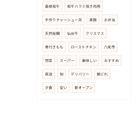
島根和牛
和牛ハラミ焼き肉用
手作りチャーシュー丼
黒豚
お弁当
天然桜鯛
仙台牛
クリスマス
骨付きもも
ローストチキン
八尾市
惣菜
スーパー
美味しい
おすすめ
直送
旬
デリバリー
朝どれ
夕食
安い
新オープン