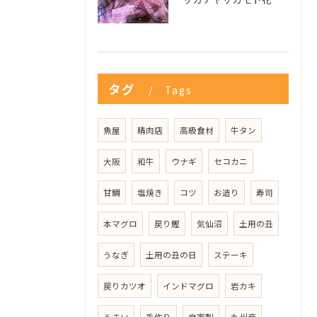
タグ
Tags
魚屋
精肉店
高級食材
牛タン
大阪
和牛
ウナギ
セコカニ
甘鯛
塩焼き
コツ
お造り
寿司
本マグロ
戻り鰹
気仙沼
土用の丑
うなぎ
土用の丑の日
ステーキ
戻りカツオ
インドマグロ
岩カキ