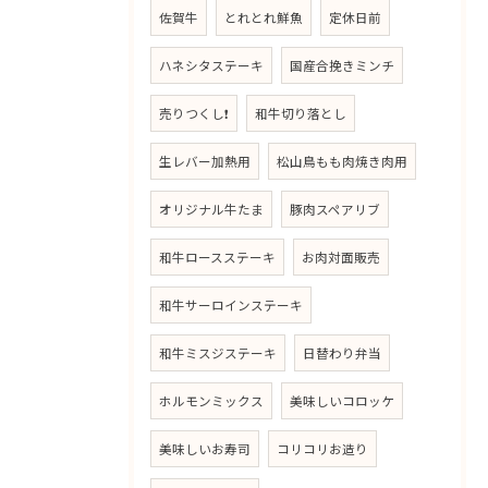
佐賀牛
とれとれ鮮魚
定休日前
ハネシタステーキ
国産合挽きミンチ
売りつくし❗
和牛切り落とし
生レバー加熱用
松山鳥もも肉焼き肉用
オリジナル牛たま
豚肉スペアリブ
和牛ロースステーキ
お肉対面販売
和牛サーロインステーキ
和牛ミスジステーキ
日替わり弁当
ホルモンミックス
美味しいコロッケ
美味しいお寿司
コリコリお造り