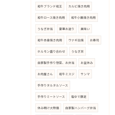
和牛ブランド和王
カルビ焼き肉用
和牛ロース焼き肉用
和牛小腸焼き肉用
うなぎ弁当
豪華お造り
美味い
和牛赤身焼き肉用
ウナギ白焼
お寿司
ホルモン盛り合わせ
うなぎ丼
自家製手作り惣菜、お弁当
お盆休み
お肉屋さん
和牛ミスジ
サンマ
手作りタルタルソース
手作りミートソース
塩ゆで豚足
休み明け大特価
自家製ハンバーグ弁当