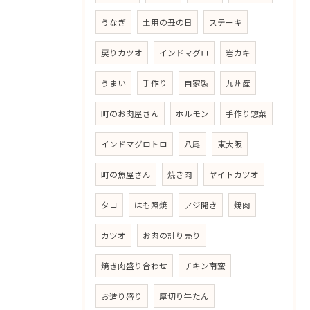
うなぎ
土用の丑の日
ステーキ
戻りカツオ
インドマグロ
岩カキ
うまい
手作り
自家製
九州産
町のお肉屋さん
ホルモン
手作り惣菜
インドマグロトロ
八尾
東大阪
町の魚屋さん
焼き肉
ヤイトカツオ
タコ
はも照焼
アジ開き
焼肉
カツオ
お肉の計り売り
焼き肉盛り合わせ
チキン南蛮
お造り盛り
厚切り牛たん