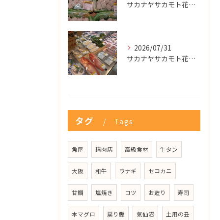
サカナヤサカモト花園店
2026/07/31
サカナヤサカモト花園店
タグ
Tags
魚屋
精肉店
高級食材
牛タン
大阪
和牛
ウナギ
セコカニ
甘鯛
塩焼き
コツ
お造り
寿司
本マグロ
戻り鰹
気仙沼
土用の丑