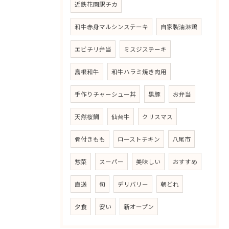
近鉄花園駅チカ
和牛赤身マルシンステーキ
自家製油淋鶏
エビチリ弁当
ミスジステーキ
島根和牛
和牛ハラミ焼き肉用
手作りチャーシュー丼
黒豚
お弁当
天然桜鯛
仙台牛
クリスマス
骨付きもも
ローストチキン
八尾市
惣菜
スーパー
美味しい
おすすめ
直送
旬
デリバリー
朝どれ
夕食
安い
新オープン