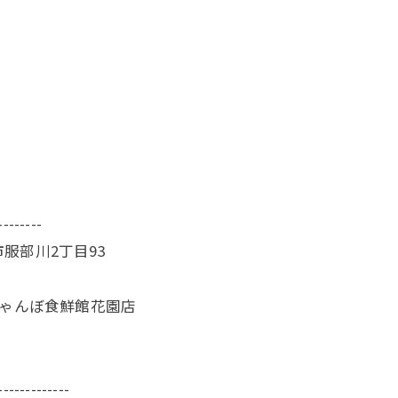
--------
服部川2丁目93
じゃんぼ食鮮館花園店
-------------