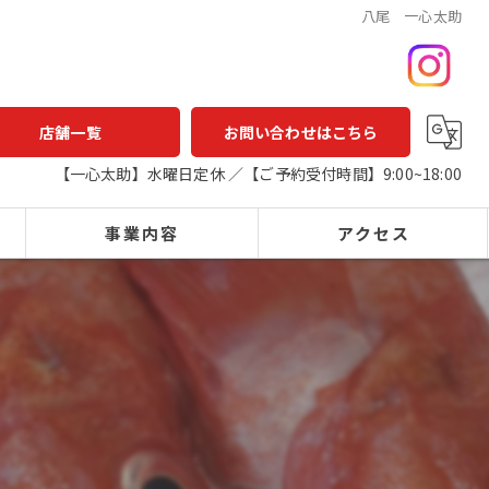
八尾 一心太助
店舗一覧
お問い合わせはこちら
【一心太助】水曜日定休 ／【ご予約受付時間】9:00~18:00
事業内容
アクセス
一心太助
鮮魚店
鮮魚
一心太助
精肉
アウトパック