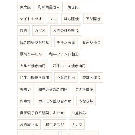
東大阪
町の魚屋さん
焼き肉
ヤイトカツオ
タコ
はも照焼
アジ開き
焼肉
カツオ
お肉の計り売り
焼き肉盛り合わせ
チキン南蛮
お造り盛り
厚切り牛たん
和牛ブランド和王
カルビ焼き肉用
和牛ロース焼き肉用
和牛小腸焼き肉用
うなぎ弁当
豪華お造り
美味い
和牛赤身焼き肉用
ウナギ白焼
お寿司
ホルモン盛り合わせ
うなぎ丼
自家製手作り惣菜、お弁当
お盆休み
お肉屋さん
和牛ミスジ
サンマ