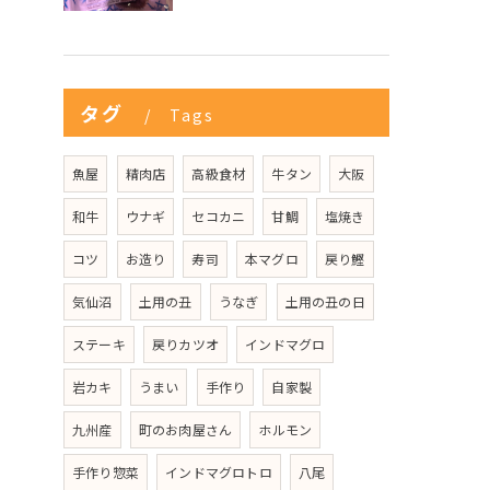
タグ
Tags
魚屋
精肉店
高級食材
牛タン
大阪
和牛
ウナギ
セコカニ
甘鯛
塩焼き
コツ
お造り
寿司
本マグロ
戻り鰹
気仙沼
土用の丑
うなぎ
土用の丑の日
ステーキ
戻りカツオ
インドマグロ
岩カキ
うまい
手作り
自家製
九州産
町のお肉屋さん
ホルモン
手作り惣菜
インドマグロトロ
八尾