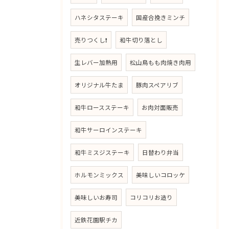
ハネシタステーキ
国産合挽きミンチ
売りつくし❗
和牛切り落とし
生レバー加熱用
松山鳥もも肉焼き肉用
オリジナル牛たま
豚肉スペアリブ
和牛ロースステーキ
お肉対面販売
和牛サーロインステーキ
和牛ミスジステーキ
日替わり弁当
ホルモンミックス
美味しいコロッケ
美味しいお寿司
コリコリお造り
近鉄花園駅チカ