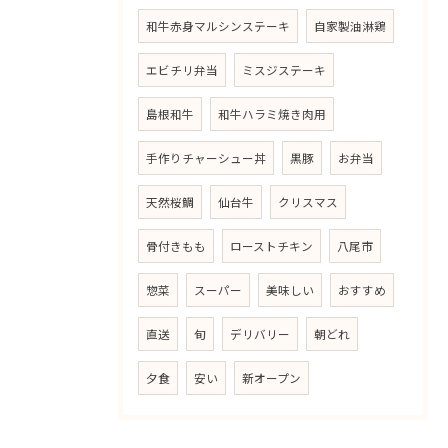
和牛赤身マルシンステーキ
自家製油淋鶏
エビチリ弁当
ミスジステーキ
島根和牛
和牛ハラミ焼き肉用
手作りチャーシュー丼
黒豚
お弁当
天然桜鯛
仙台牛
クリスマス
骨付きもも
ローストチキン
八尾市
惣菜
スーパー
美味しい
おすすめ
直送
旬
デリバリー
朝どれ
夕食
安い
新オープン