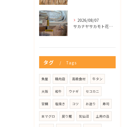
2026/08/07
サカナヤサカモト花園店
タグ
Tags
魚屋
精肉店
高級食材
牛タン
大阪
和牛
ウナギ
セコカニ
甘鯛
塩焼き
コツ
お造り
寿司
本マグロ
戻り鰹
気仙沼
土用の丑