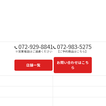
072-929-8841
072-983-5275
※営業電話はご遠慮ください
【ご予約商品はこちら】
お問い合わせはこち
店舗一覧
ら
予約商品一覧
今日の一押し
コンセプト
事業内容
一心太助
鮮魚