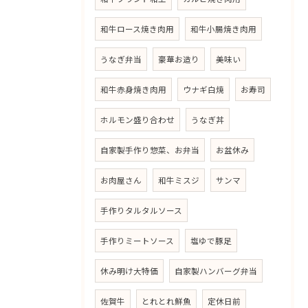
和牛ロース焼き肉用
和牛小腸焼き肉用
うなぎ弁当
豪華お造り
美味い
和牛赤身焼き肉用
ウナギ白焼
お寿司
ホルモン盛り合わせ
うなぎ丼
自家製手作り惣菜、お弁当
お盆休み
お肉屋さん
和牛ミスジ
サンマ
手作りタルタルソース
手作りミートソース
塩ゆで豚足
休み明け大特価
自家製ハンバーグ弁当
佐賀牛
とれとれ鮮魚
定休日前