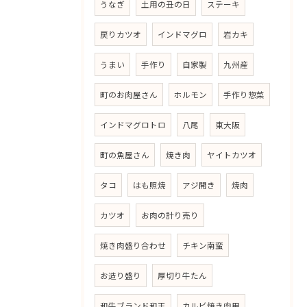
うなぎ
土用の丑の日
ステーキ
戻りカツオ
インドマグロ
岩カキ
うまい
手作り
自家製
九州産
町のお肉屋さん
ホルモン
手作り惣菜
インドマグロトロ
八尾
東大阪
町の魚屋さん
焼き肉
ヤイトカツオ
タコ
はも照焼
アジ開き
焼肉
カツオ
お肉の計り売り
焼き肉盛り合わせ
チキン南蛮
お造り盛り
厚切り牛たん
和牛ブランド和王
カルビ焼き肉用