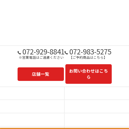
072-929-8841
072-983-5275
※営業電話はご遠慮ください
【ご予約商品はこちら】
お問い合わせはこち
店舗一覧
ら
予約商品一覧
今日の一押し
コンセプト
事業内容
一心太助
鮮魚