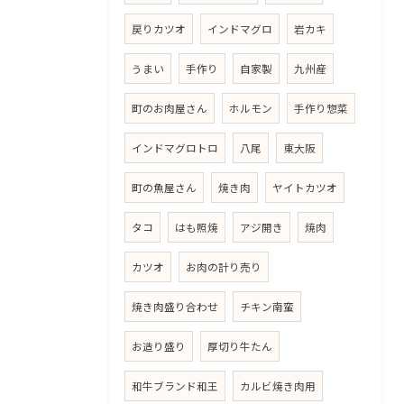
戻りカツオ
インドマグロ
岩カキ
うまい
手作り
自家製
九州産
町のお肉屋さん
ホルモン
手作り惣菜
インドマグロトロ
八尾
東大阪
町の魚屋さん
焼き肉
ヤイトカツオ
タコ
はも照焼
アジ開き
焼肉
カツオ
お肉の計り売り
焼き肉盛り合わせ
チキン南蛮
お造り盛り
厚切り牛たん
和牛ブランド和王
カルビ焼き肉用