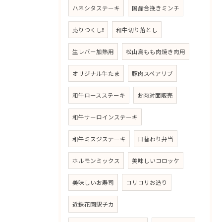
ハネシタステーキ
国産合挽きミンチ
売りつくし❗
和牛切り落とし
生レバー加熱用
松山鳥もも肉焼き肉用
オリジナル牛たま
豚肉スペアリブ
和牛ロースステーキ
お肉対面販売
和牛サーロインステーキ
和牛ミスジステーキ
日替わり弁当
ホルモンミックス
美味しいコロッケ
美味しいお寿司
コリコリお造り
近鉄花園駅チカ