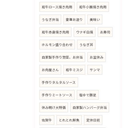
和牛ロース焼き肉用
和牛小腸焼き肉用
うなぎ弁当
豪華お造り
美味い
和牛赤身焼き肉用
ウナギ白焼
お寿司
ホルモン盛り合わせ
うなぎ丼
自家製手作り惣菜、お弁当
お盆休み
お肉屋さん
和牛ミスジ
サンマ
手作りタルタルソース
手作りミートソース
塩ゆで豚足
休み明け大特価
自家製ハンバーグ弁当
佐賀牛
とれとれ鮮魚
定休日前