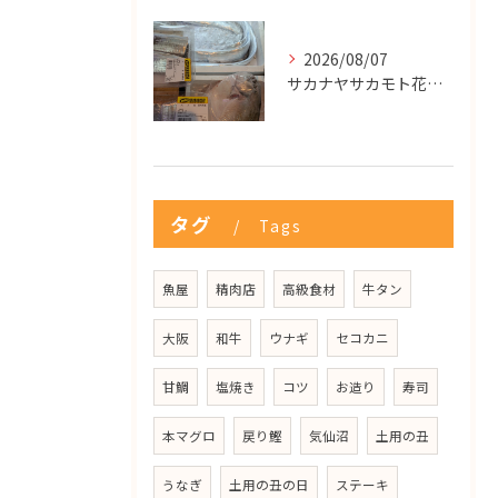
2026/08/07
サカナヤサカモト花園店
タグ
Tags
魚屋
精肉店
高級食材
牛タン
大阪
和牛
ウナギ
セコカニ
甘鯛
塩焼き
コツ
お造り
寿司
本マグロ
戻り鰹
気仙沼
土用の丑
うなぎ
土用の丑の日
ステーキ