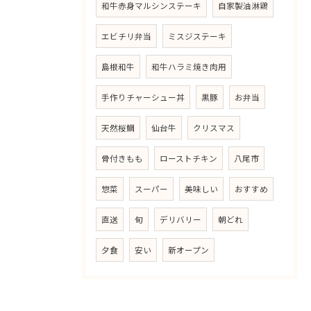
和牛赤身マルシンステーキ
自家製油淋鶏
エビチリ弁当
ミスジステーキ
島根和牛
和牛ハラミ焼き肉用
手作りチャーシュー丼
黒豚
お弁当
天然桜鯛
仙台牛
クリスマス
骨付きもも
ローストチキン
八尾市
惣菜
スーパー
美味しい
おすすめ
直送
旬
デリバリー
朝どれ
夕食
安い
新オープン