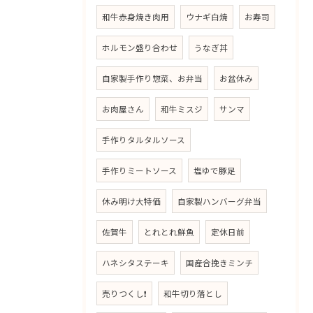
和牛赤身焼き肉用
ウナギ白焼
お寿司
ホルモン盛り合わせ
うなぎ丼
自家製手作り惣菜、お弁当
お盆休み
お肉屋さん
和牛ミスジ
サンマ
手作りタルタルソース
手作りミートソース
塩ゆで豚足
休み明け大特価
自家製ハンバーグ弁当
佐賀牛
とれとれ鮮魚
定休日前
ハネシタステーキ
国産合挽きミンチ
売りつくし❗
和牛切り落とし