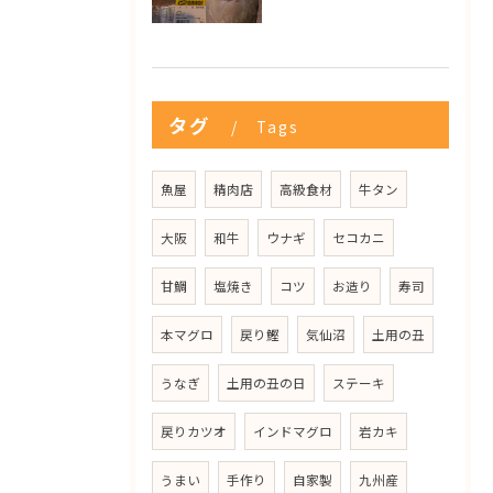
タグ
Tags
魚屋
精肉店
高級食材
牛タン
大阪
和牛
ウナギ
セコカニ
甘鯛
塩焼き
コツ
お造り
寿司
本マグロ
戻り鰹
気仙沼
土用の丑
うなぎ
土用の丑の日
ステーキ
戻りカツオ
インドマグロ
岩カキ
うまい
手作り
自家製
九州産