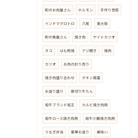
町のお肉屋さん
ホルモン
手作り惣菜
インドマグロトロ
八尾
東大阪
町の魚屋さん
焼き肉
ヤイトカツオ
タコ
はも照焼
アジ開き
焼肉
カツオ
お肉の計り売り
焼き肉盛り合わせ
チキン南蛮
お造り盛り
厚切り牛たん
和牛ブランド和王
カルビ焼き肉用
和牛ロース焼き肉用
和牛小腸焼き肉用
うなぎ弁当
豪華お造り
美味い