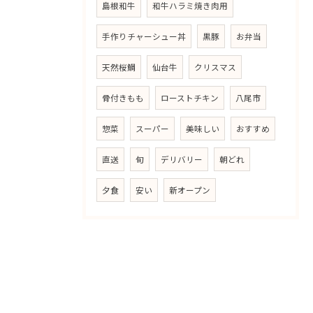
島根和牛
和牛ハラミ焼き肉用
手作りチャーシュー丼
黒豚
お弁当
天然桜鯛
仙台牛
クリスマス
骨付きもも
ローストチキン
八尾市
惣菜
スーパー
美味しい
おすすめ
直送
旬
デリバリー
朝どれ
夕食
安い
新オープン