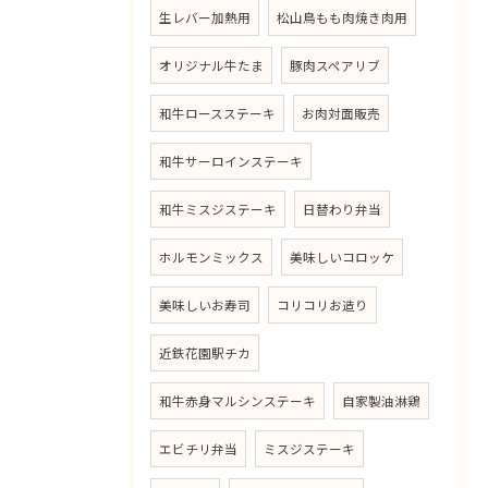
生レバー加熱用
松山鳥もも肉焼き肉用
オリジナル牛たま
豚肉スペアリブ
和牛ロースステーキ
お肉対面販売
和牛サーロインステーキ
和牛ミスジステーキ
日替わり弁当
ホルモンミックス
美味しいコロッケ
美味しいお寿司
コリコリお造り
近鉄花園駅チカ
和牛赤身マルシンステーキ
自家製油淋鶏
エビチリ弁当
ミスジステーキ