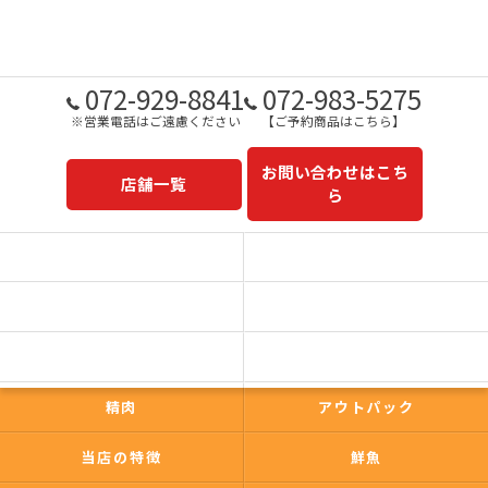
072-929-8841
072-983-5275
※営業電話はご遠慮ください
【ご予約商品はこちら】
お問い合わせはこち
店舗一覧
ら
予約商品一覧
今日の一押し
コンセプト
事業内容
一心太助
鮮魚
精肉
アウトパック
当店の特徴
鮮魚