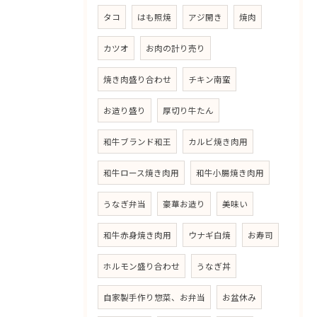
タコ
はも照焼
アジ開き
焼肉
カツオ
お肉の計り売り
焼き肉盛り合わせ
チキン南蛮
お造り盛り
厚切り牛たん
和牛ブランド和王
カルビ焼き肉用
和牛ロース焼き肉用
和牛小腸焼き肉用
うなぎ弁当
豪華お造り
美味い
和牛赤身焼き肉用
ウナギ白焼
お寿司
ホルモン盛り合わせ
うなぎ丼
自家製手作り惣菜、お弁当
お盆休み