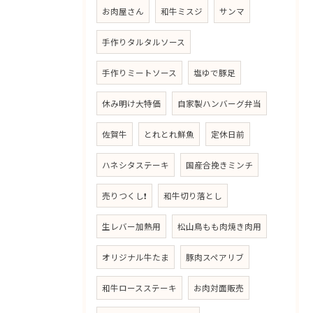
お肉屋さん
和牛ミスジ
サンマ
手作りタルタルソース
手作りミートソース
塩ゆで豚足
休み明け大特価
自家製ハンバーグ弁当
佐賀牛
とれとれ鮮魚
定休日前
ハネシタステーキ
国産合挽きミンチ
売りつくし❗
和牛切り落とし
生レバー加熱用
松山鳥もも肉焼き肉用
オリジナル牛たま
豚肉スペアリブ
和牛ロースステーキ
お肉対面販売