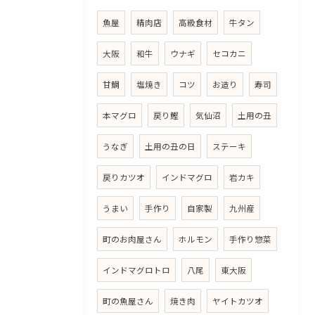
魚屋
精肉店
高級食材
牛タン
大阪
和牛
ウナギ
セコカニ
甘鯛
塩焼き
コツ
お造り
寿司
本マグロ
戻り鰹
気仙沼
土用の丑
うなぎ
土用の丑の日
ステーキ
戻りカツオ
インドマグロ
岩カキ
うまい
手作り
自家製
九州産
町のお肉屋さん
ホルモン
手作り惣菜
インドマグロトロ
八尾
東大阪
町の魚屋さん
焼き肉
ヤイトカツオ