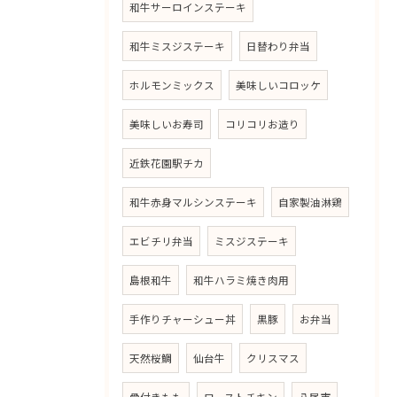
和牛サーロインステーキ
和牛ミスジステーキ
日替わり弁当
ホルモンミックス
美味しいコロッケ
美味しいお寿司
コリコリお造り
近鉄花園駅チカ
和牛赤身マルシンステーキ
自家製油淋鶏
エビチリ弁当
ミスジステーキ
島根和牛
和牛ハラミ焼き肉用
手作りチャーシュー丼
黒豚
お弁当
天然桜鯛
仙台牛
クリスマス