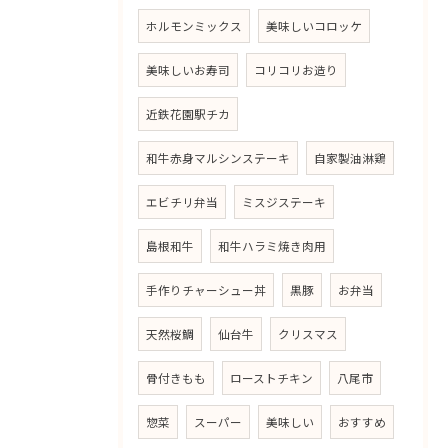
ホルモンミックス
美味しいコロッケ
美味しいお寿司
コリコリお造り
近鉄花園駅チカ
和牛赤身マルシンステーキ
自家製油淋鶏
エビチリ弁当
ミスジステーキ
島根和牛
和牛ハラミ焼き肉用
手作りチャーシュー丼
黒豚
お弁当
天然桜鯛
仙台牛
クリスマス
骨付きもも
ローストチキン
八尾市
惣菜
スーパー
美味しい
おすすめ