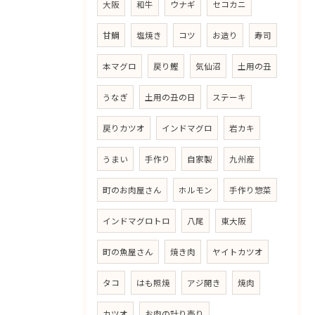
大阪
和牛
ウナギ
セコカニ
甘鯛
塩焼き
コツ
お造り
寿司
本マグロ
戻り鰹
気仙沼
土用の丑
うなぎ
土用の丑の日
ステーキ
戻りカツオ
インドマグロ
岩カキ
うまい
手作り
自家製
九州産
町のお肉屋さん
ホルモン
手作り惣菜
インドマグロトロ
八尾
東大阪
町の魚屋さん
焼き肉
ヤイトカツオ
タコ
はも照焼
アジ開き
焼肉
カツオ
お肉の計り売り