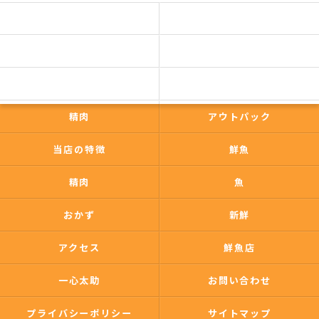
予約商品一覧
今日の一押し
コンセプト
事業内容
一心太助
鮮魚
精肉
アウトパック
当店の特徴
鮮魚
精肉
魚
おかず
新鮮
アクセス
鮮魚店
一心太助
お問い合わせ
プライバシーポリシー
サイトマップ