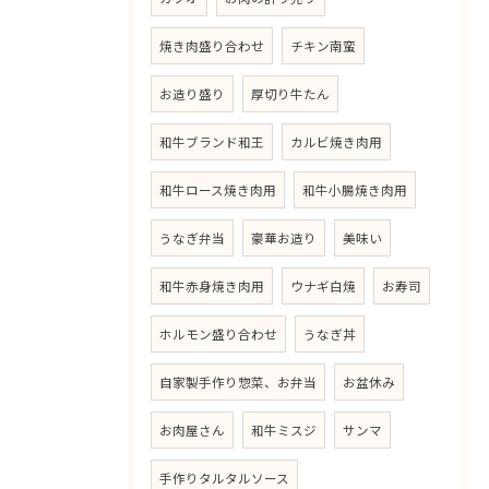
焼き肉盛り合わせ
チキン南蛮
お造り盛り
厚切り牛たん
和牛ブランド和王
カルビ焼き肉用
和牛ロース焼き肉用
和牛小腸焼き肉用
うなぎ弁当
豪華お造り
美味い
和牛赤身焼き肉用
ウナギ白焼
お寿司
ホルモン盛り合わせ
うなぎ丼
自家製手作り惣菜、お弁当
お盆休み
お肉屋さん
和牛ミスジ
サンマ
手作りタルタルソース