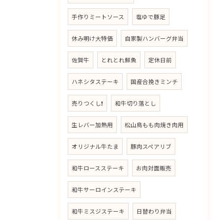
手作りミートソース
塩ゆで豚足
休み明け大特価
自家製ハンバーグ弁当
佐賀牛
とれとれ鮮魚
定休日前
ハネシタステーキ
国産合挽きミンチ
売りつくし❗
和牛切り落とし
生レバー加熱用
松山鳥もも肉焼き肉用
オリジナル牛たま
豚肉スペアリブ
和牛ロースステーキ
お肉対面販売
和牛サーロインステーキ
和牛ミスジステーキ
日替わり弁当