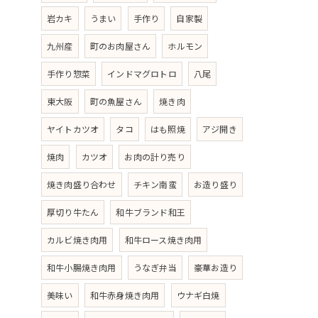
岩カキ
うまい
手作り
自家製
九州産
町のお肉屋さん
ホルモン
手作り惣菜
インドマグロトロ
八尾
東大阪
町の魚屋さん
焼き肉
ヤイトカツオ
タコ
はも照焼
アジ開き
焼肉
カツオ
お肉の計り売り
焼き肉盛り合わせ
チキン南蛮
お造り盛り
厚切り牛たん
和牛ブランド和王
カルビ焼き肉用
和牛ロース焼き肉用
和牛小腸焼き肉用
うなぎ弁当
豪華お造り
美味い
和牛赤身焼き肉用
ウナギ白焼