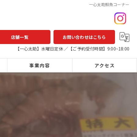
一心太助鮮魚コーナー
店舗一覧
お問い合わせはこちら
【一心太助】水曜日定休 ／【ご予約受付時間】9:00~18:00
事業内容
アクセス
一心太助
鮮魚店
鮮魚
一心太助
精肉
アウトパック