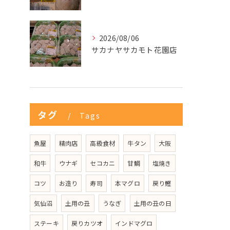
2026/08/06
サカナヤサカモト花園店
タグ
Tags
魚屋
精肉店
高級食材
牛タン
大阪
和牛
ウナギ
セコカニ
甘鯛
塩焼き
コツ
お造り
寿司
本マグロ
戻り鰹
気仙沼
土用の丑
うなぎ
土用の丑の日
ステーキ
戻りカツオ
インドマグロ