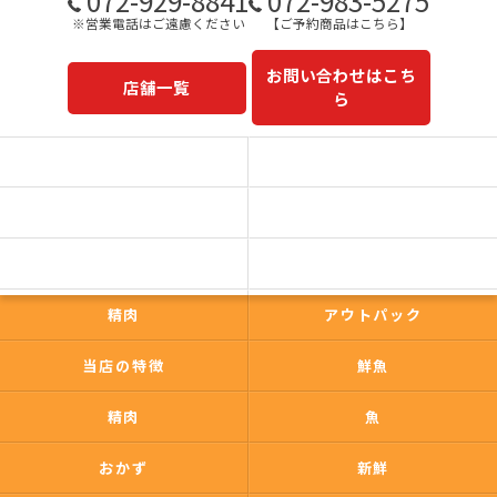
072-929-8841
072-983-5275
※営業電話はご遠慮ください
【ご予約商品はこちら】
お問い合わせはこち
店舗一覧
ら
予約商品一覧
今日の一押し
コンセプト
事業内容
一心太助
鮮魚
精肉
アウトパック
当店の特徴
鮮魚
精肉
魚
おかず
新鮮