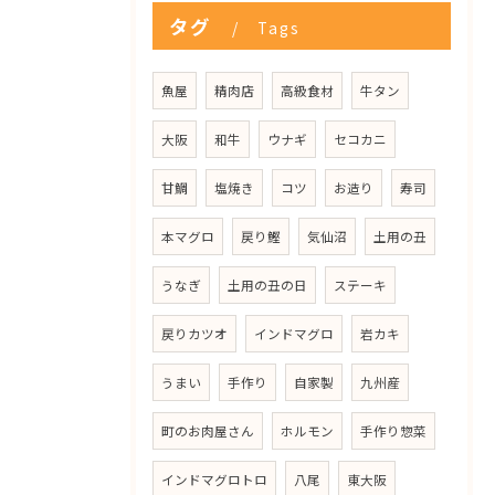
タグ
Tags
魚屋
精肉店
高級食材
牛タン
大阪
和牛
ウナギ
セコカニ
甘鯛
塩焼き
コツ
お造り
寿司
本マグロ
戻り鰹
気仙沼
土用の丑
うなぎ
土用の丑の日
ステーキ
戻りカツオ
インドマグロ
岩カキ
うまい
手作り
自家製
九州産
町のお肉屋さん
ホルモン
手作り惣菜
インドマグロトロ
八尾
東大阪