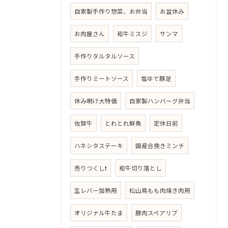
自家製手作り惣菜、お弁当
お盆休み
お肉屋さん
和牛ミスジ
サンマ
手作りタルタルソース
手作りミートソース
塩ゆで豚足
休み明け大特価
自家製ハンバーグ弁当
佐賀牛
とれとれ鮮魚
定休日前
ハネシタステーキ
国産合挽きミンチ
売りつくし❗
和牛切り落とし
生レバー加熱用
松山鳥もも肉焼き肉用
オリジナル牛たま
豚肉スペアリブ