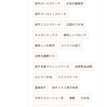
和牛ロースステーキ
お肉対面販売
和牛サーロインステーキ
和牛ミスジステーキ
日替わり弁当
ホルモンミックス
美味しいコロッケ
美味しいお寿司
コリコリお造り
近鉄花園駅チカ
和牛赤身マルシンステーキ
自家製油淋鶏
エビチリ弁当
ミスジステーキ
島根和牛
和牛ハラミ焼き肉用
手作りチャーシュー丼
黒豚
お弁当