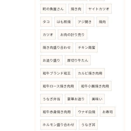
町の魚屋さん
焼き肉
ヤイトカツオ
タコ
はも照焼
アジ開き
焼肉
カツオ
お肉の計り売り
焼き肉盛り合わせ
チキン南蛮
お造り盛り
厚切り牛たん
和牛ブランド和王
カルビ焼き肉用
和牛ロース焼き肉用
和牛小腸焼き肉用
うなぎ弁当
豪華お造り
美味い
和牛赤身焼き肉用
ウナギ白焼
お寿司
ホルモン盛り合わせ
うなぎ丼