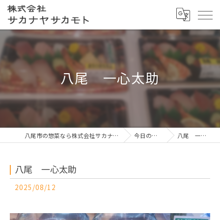
八尾 一心太助
八尾市の惣菜なら株式会社サカナヤサカモト
今日の一押し
八尾 一心太助
八尾 一心太助
2025/08/12