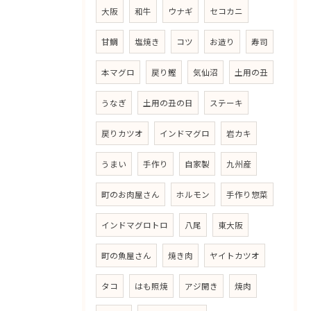
大阪
和牛
ウナギ
セコカニ
甘鯛
塩焼き
コツ
お造り
寿司
本マグロ
戻り鰹
気仙沼
土用の丑
うなぎ
土用の丑の日
ステーキ
戻りカツオ
インドマグロ
岩カキ
うまい
手作り
自家製
九州産
町のお肉屋さん
ホルモン
手作り惣菜
インドマグロトロ
八尾
東大阪
町の魚屋さん
焼き肉
ヤイトカツオ
タコ
はも照焼
アジ開き
焼肉