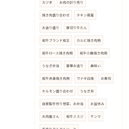
カツオ
お肉の計り売り
焼き肉盛り合わせ
チキン南蛮
お造り盛り
厚切り牛たん
和牛ブランド和王
カルビ焼き肉用
和牛ロース焼き肉用
和牛小腸焼き肉用
うなぎ弁当
豪華お造り
美味い
和牛赤身焼き肉用
ウナギ白焼
お寿司
ホルモン盛り合わせ
うなぎ丼
自家製手作り惣菜、お弁当
お盆休み
お肉屋さん
和牛ミスジ
サンマ