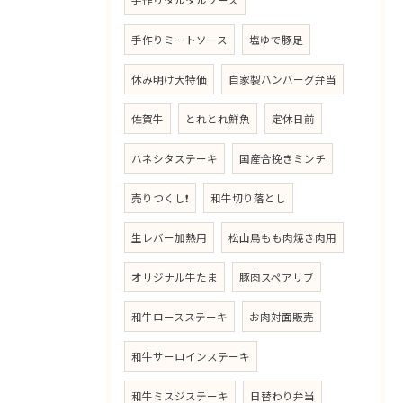
手作りタルタルソース
手作りミートソース
塩ゆで豚足
休み明け大特価
自家製ハンバーグ弁当
佐賀牛
とれとれ鮮魚
定休日前
ハネシタステーキ
国産合挽きミンチ
売りつくし❗
和牛切り落とし
生レバー加熱用
松山鳥もも肉焼き肉用
オリジナル牛たま
豚肉スペアリブ
和牛ロースステーキ
お肉対面販売
和牛サーロインステーキ
和牛ミスジステーキ
日替わり弁当