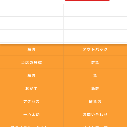
予約商品一覧
今日の一押し
コンセプト
事業内容
一心太助
鮮魚
精肉
アウトパック
当店の特徴
鮮魚
精肉
魚
おかず
新鮮
アクセス
鮮魚店
一心太助
お問い合わせ