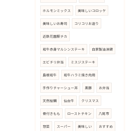
ホルモンミックス
美味しいコロッケ
美味しいお寿司
コリコリお造り
近鉄花園駅チカ
和牛赤身マルシンステーキ
自家製油淋鶏
エビチリ弁当
ミスジステーキ
島根和牛
和牛ハラミ焼き肉用
手作りチャーシュー丼
黒豚
お弁当
天然桜鯛
仙台牛
クリスマス
骨付きもも
ローストチキン
八尾市
惣菜
スーパー
美味しい
おすすめ