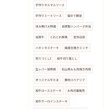
手作りタルタルソース
手作りミートソース
塩ゆで豚足
休み明け大特価
自家製ハンバーグ弁当
佐賀牛
とれとれ鮮魚
定休日前
ハネシタステーキ
国産合挽きミンチ
売りつくし❗
和牛切り落とし
生レバー加熱用
松山鳥もも肉焼き肉用
オリジナル牛たま
豚肉スペアリブ
和牛ロースステーキ
お肉対面販売
和牛サーロインステーキ