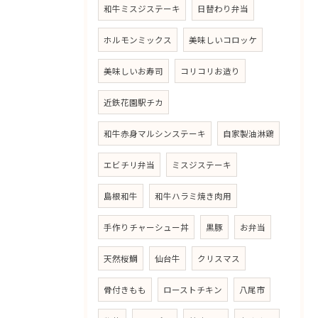
和牛ミスジステーキ
日替わり弁当
ホルモンミックス
美味しいコロッケ
美味しいお寿司
コリコリお造り
近鉄花園駅チカ
和牛赤身マルシンステーキ
自家製油淋鶏
エビチリ弁当
ミスジステーキ
島根和牛
和牛ハラミ焼き肉用
手作りチャーシュー丼
黒豚
お弁当
天然桜鯛
仙台牛
クリスマス
骨付きもも
ローストチキン
八尾市