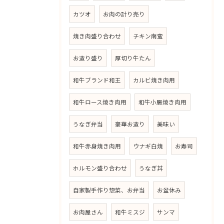
カツオ
お肉の計り売り
焼き肉盛り合わせ
チキン南蛮
お造り盛り
厚切り牛たん
和牛ブランド和王
カルビ焼き肉用
和牛ロース焼き肉用
和牛小腸焼き肉用
うなぎ弁当
豪華お造り
美味い
和牛赤身焼き肉用
ウナギ白焼
お寿司
ホルモン盛り合わせ
うなぎ丼
自家製手作り惣菜、お弁当
お盆休み
お肉屋さん
和牛ミスジ
サンマ