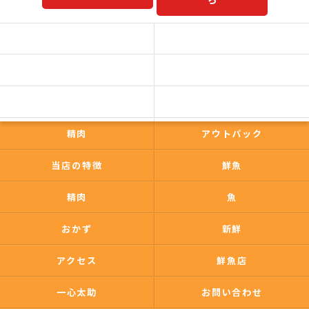
予約商品一覧
今日の一押し
コンセプト
事業内容
一心太助
鮮魚
精肉
アウトパック
当店の特徴
鮮魚
精肉
魚
おかず
新鮮
アクセス
鮮魚店
一心太助
お問い合わせ