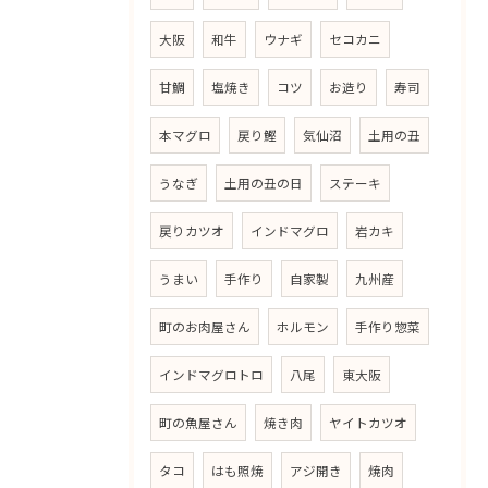
大阪
和牛
ウナギ
セコカニ
甘鯛
塩焼き
コツ
お造り
寿司
本マグロ
戻り鰹
気仙沼
土用の丑
うなぎ
土用の丑の日
ステーキ
戻りカツオ
インドマグロ
岩カキ
うまい
手作り
自家製
九州産
町のお肉屋さん
ホルモン
手作り惣菜
インドマグロトロ
八尾
東大阪
町の魚屋さん
焼き肉
ヤイトカツオ
タコ
はも照焼
アジ開き
焼肉