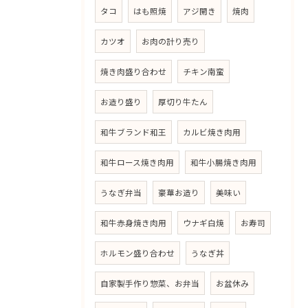
タコ
はも照焼
アジ開き
焼肉
カツオ
お肉の計り売り
焼き肉盛り合わせ
チキン南蛮
お造り盛り
厚切り牛たん
和牛ブランド和王
カルビ焼き肉用
和牛ロース焼き肉用
和牛小腸焼き肉用
うなぎ弁当
豪華お造り
美味い
和牛赤身焼き肉用
ウナギ白焼
お寿司
ホルモン盛り合わせ
うなぎ丼
自家製手作り惣菜、お弁当
お盆休み