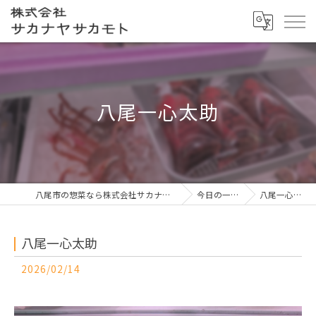
八尾一心太助
八尾市の惣菜なら株式会社サカナヤサカモト
今日の一押し
八尾一心太助
八尾一心太助
2026/02/14