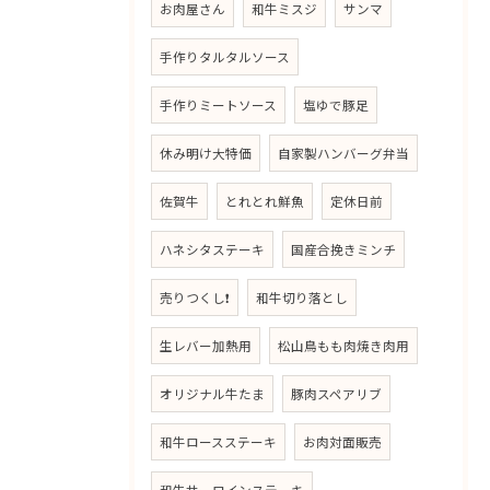
お肉屋さん
和牛ミスジ
サンマ
手作りタルタルソース
手作りミートソース
塩ゆで豚足
休み明け大特価
自家製ハンバーグ弁当
佐賀牛
とれとれ鮮魚
定休日前
ハネシタステーキ
国産合挽きミンチ
売りつくし❗
和牛切り落とし
生レバー加熱用
松山鳥もも肉焼き肉用
オリジナル牛たま
豚肉スペアリブ
和牛ロースステーキ
お肉対面販売