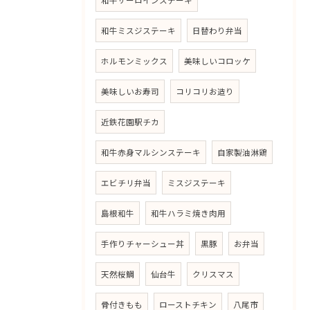
和牛サーロインステーキ
和牛ミスジステーキ
日替わり弁当
ホルモンミックス
美味しいコロッケ
美味しいお寿司
コリコリお造り
近鉄花園駅チカ
和牛赤身マルシンステーキ
自家製油淋鶏
エビチリ弁当
ミスジステーキ
島根和牛
和牛ハラミ焼き肉用
手作りチャーシュー丼
黒豚
お弁当
天然桜鯛
仙台牛
クリスマス
骨付きもも
ローストチキン
八尾市