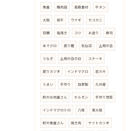
魚屋
精肉店
高級食材
牛タン
大阪
和牛
ウナギ
セコカニ
甘鯛
塩焼き
コツ
お造り
寿司
本マグロ
戻り鰹
気仙沼
土用の丑
うなぎ
土用の丑の日
ステーキ
戻りカツオ
インドマグロ
岩カキ
うまい
手作り
自家製
九州産
町のお肉屋さん
ホルモン
手作り惣菜
インドマグロトロ
八尾
東大阪
町の魚屋さん
焼き肉
ヤイトカツオ