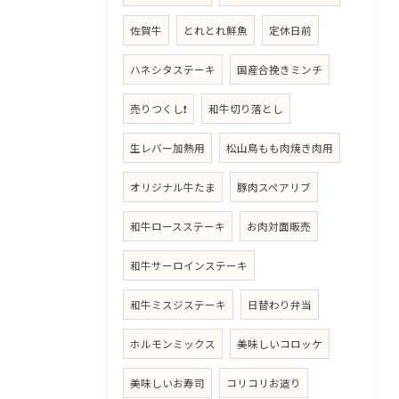
佐賀牛
とれとれ鮮魚
定休日前
ハネシタステーキ
国産合挽きミンチ
売りつくし❗
和牛切り落とし
生レバー加熱用
松山鳥もも肉焼き肉用
オリジナル牛たま
豚肉スペアリブ
和牛ロースステーキ
お肉対面販売
和牛サーロインステーキ
和牛ミスジステーキ
日替わり弁当
ホルモンミックス
美味しいコロッケ
美味しいお寿司
コリコリお造り