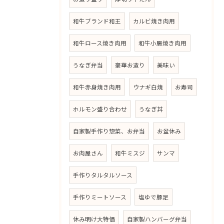
和牛ブランド和王
カルビ焼き肉用
和牛ロース焼き肉用
和牛小腸焼き肉用
うなぎ弁当
豪華お造り
美味い
和牛赤身焼き肉用
ウナギ白焼
お寿司
ホルモン盛り合わせ
うなぎ丼
自家製手作り惣菜、お弁当
お盆休み
お肉屋さん
和牛ミスジ
サンマ
手作りタルタルソース
手作りミートソース
塩ゆで豚足
休み明け大特価
自家製ハンバーグ弁当