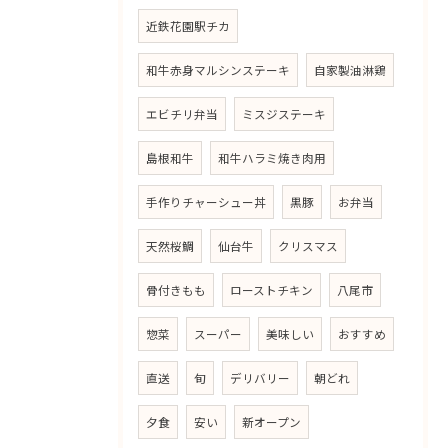
近鉄花園駅チカ
和牛赤身マルシンステーキ
自家製油淋鶏
エビチリ弁当
ミスジステーキ
島根和牛
和牛ハラミ焼き肉用
手作りチャーシュー丼
黒豚
お弁当
天然桜鯛
仙台牛
クリスマス
骨付きもも
ローストチキン
八尾市
惣菜
スーパー
美味しい
おすすめ
直送
旬
デリバリー
朝どれ
夕食
安い
新オープン