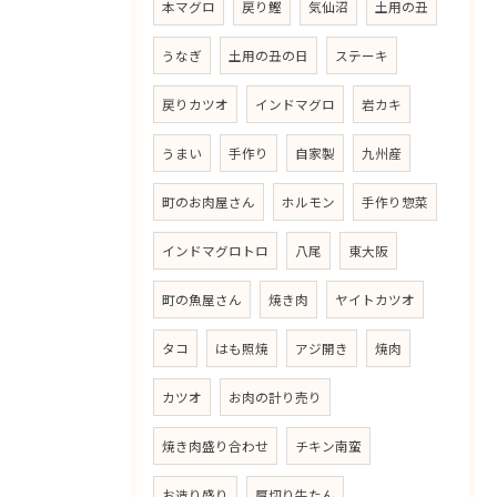
本マグロ
戻り鰹
気仙沼
土用の丑
うなぎ
土用の丑の日
ステーキ
戻りカツオ
インドマグロ
岩カキ
うまい
手作り
自家製
九州産
町のお肉屋さん
ホルモン
手作り惣菜
インドマグロトロ
八尾
東大阪
町の魚屋さん
焼き肉
ヤイトカツオ
タコ
はも照焼
アジ開き
焼肉
カツオ
お肉の計り売り
焼き肉盛り合わせ
チキン南蛮
お造り盛り
厚切り牛たん