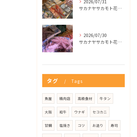
2026/07/31
サカナヤサカモト花園店
2026/07/30
サカナヤサカモト花園店
タグ
Tags
魚屋
精肉店
高級食材
牛タン
大阪
和牛
ウナギ
セコカニ
甘鯛
塩焼き
コツ
お造り
寿司