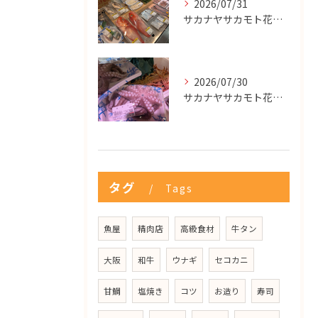
2026/07/31
サカナヤサカモト花園店
2026/07/30
サカナヤサカモト花園店
タグ
Tags
魚屋
精肉店
高級食材
牛タン
大阪
和牛
ウナギ
セコカニ
甘鯛
塩焼き
コツ
お造り
寿司