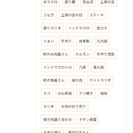
本マグロ
戻り鰹
気仙沼
土用の丑
うなぎ
土用の丑の日
ステーキ
戻りカツオ
インドマグロ
岩カキ
うまい
手作り
自家製
九州産
町のお肉屋さん
ホルモン
手作り惣菜
インドマグロトロ
八尾
東大阪
町の魚屋さん
焼き肉
ヤイトカツオ
タコ
はも照焼
アジ開き
焼肉
カツオ
お肉の計り売り
焼き肉盛り合わせ
チキン南蛮
お造り盛り
厚切り牛たん