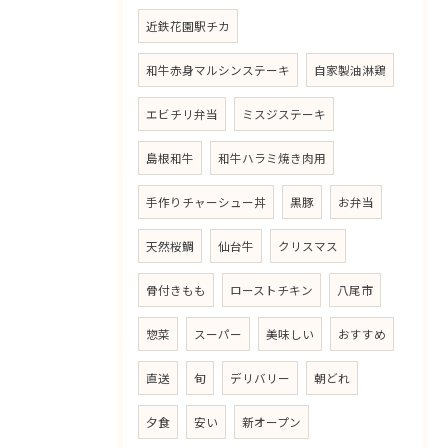
近鉄花園駅チカ
和牛赤身マルシンステーキ
自家製油淋鶏
エビチリ弁当
ミスジステーキ
島根和牛
和牛ハラミ焼き肉用
手作りチャーシュー丼
黒豚
お弁当
天然桜鯛
仙台牛
クリスマス
骨付きもも
ローストチキン
八尾市
惣菜
スーパー
美味しい
おすすめ
直送
旬
デリバリー
朝どれ
夕食
安い
新オープン