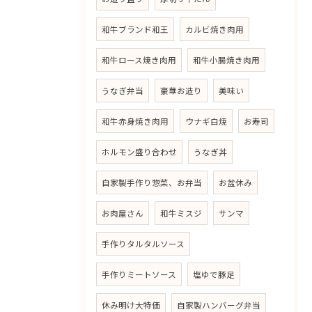
和牛ブランド和王
カルビ焼き肉用
和牛ロース焼き肉用
和牛小腸焼き肉用
うなぎ弁当
豪華お造り
美味い
和牛赤身焼き肉用
ウナギ白焼
お寿司
ホルモン盛り合わせ
うなぎ丼
自家製手作り惣菜、お弁当
お盆休み
お肉屋さん
和牛ミスジ
サンマ
手作りタルタルソース
手作りミートソース
塩ゆで豚足
休み明け大特価
自家製ハンバーグ弁当