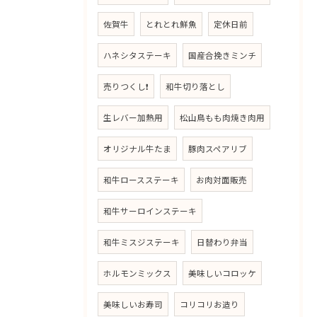
佐賀牛
とれとれ鮮魚
定休日前
ハネシタステーキ
国産合挽きミンチ
売りつくし❗
和牛切り落とし
生レバー加熱用
松山鳥もも肉焼き肉用
オリジナル牛たま
豚肉スペアリブ
和牛ロースステーキ
お肉対面販売
和牛サーロインステーキ
和牛ミスジステーキ
日替わり弁当
ホルモンミックス
美味しいコロッケ
美味しいお寿司
コリコリお造り