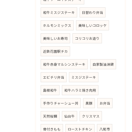
和牛ミスジステーキ
日替わり弁当
ホルモンミックス
美味しいコロッケ
美味しいお寿司
コリコリお造り
近鉄花園駅チカ
和牛赤身マルシンステーキ
自家製油淋鶏
エビチリ弁当
ミスジステーキ
島根和牛
和牛ハラミ焼き肉用
手作りチャーシュー丼
黒豚
お弁当
天然桜鯛
仙台牛
クリスマス
骨付きもも
ローストチキン
八尾市