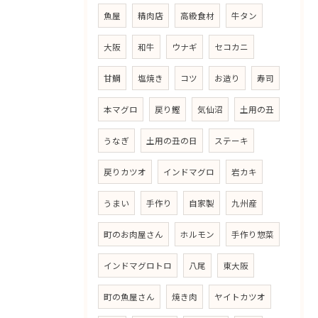
魚屋
精肉店
高級食材
牛タン
大阪
和牛
ウナギ
セコカニ
甘鯛
塩焼き
コツ
お造り
寿司
本マグロ
戻り鰹
気仙沼
土用の丑
うなぎ
土用の丑の日
ステーキ
戻りカツオ
インドマグロ
岩カキ
うまい
手作り
自家製
九州産
町のお肉屋さん
ホルモン
手作り惣菜
インドマグロトロ
八尾
東大阪
町の魚屋さん
焼き肉
ヤイトカツオ