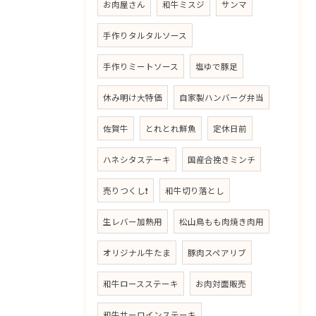
お肉屋さん
和牛ミスジ
サンマ
手作りタルタルソース
手作りミートソース
塩ゆで豚足
休み明け大特価
自家製ハンバーグ弁当
佐賀牛
とれとれ鮮魚
定休日前
ハネシタステーキ
国産合挽きミンチ
売りつくし❗
和牛切り落とし
生レバー加熱用
松山鳥もも肉焼き肉用
オリジナル牛たま
豚肉スペアリブ
和牛ロースステーキ
お肉対面販売
和牛サーロインステーキ