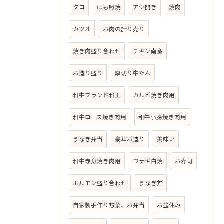
タコ
はも照焼
アジ開き
焼肉
カツオ
お肉の計り売り
焼き肉盛り合わせ
チキン南蛮
お造り盛り
厚切り牛たん
和牛ブランド和王
カルビ焼き肉用
和牛ロース焼き肉用
和牛小腸焼き肉用
うなぎ弁当
豪華お造り
美味い
和牛赤身焼き肉用
ウナギ白焼
お寿司
ホルモン盛り合わせ
うなぎ丼
自家製手作り惣菜、お弁当
お盆休み