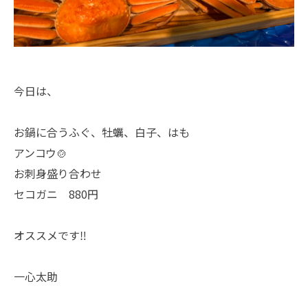
今日は、
お鍋に合うふぐ、牡蠣、白子、はも
アンコウ🍲
お刺身盛り合わせ
セコガニ 880円
オススメです‼︎
一心太助