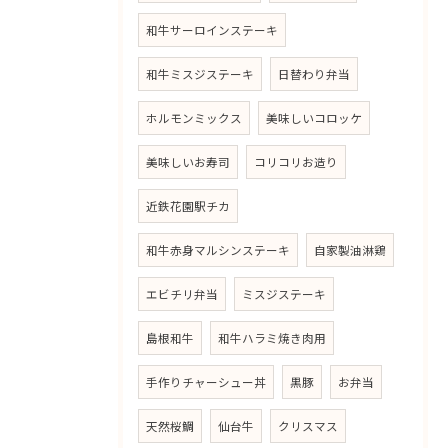
和牛サーロインステーキ
和牛ミスジステーキ
日替わり弁当
ホルモンミックス
美味しいコロッケ
美味しいお寿司
コリコリお造り
近鉄花園駅チカ
和牛赤身マルシンステーキ
自家製油淋鶏
エビチリ弁当
ミスジステーキ
島根和牛
和牛ハラミ焼き肉用
手作りチャーシュー丼
黒豚
お弁当
天然桜鯛
仙台牛
クリスマス