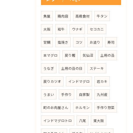
魚屋
精肉店
高級食材
牛タン
大阪
和牛
ウナギ
セコカニ
甘鯛
塩焼き
コツ
お造り
寿司
本マグロ
戻り鰹
気仙沼
土用の丑
うなぎ
土用の丑の日
ステーキ
戻りカツオ
インドマグロ
岩カキ
うまい
手作り
自家製
九州産
町のお肉屋さん
ホルモン
手作り惣菜
インドマグロトロ
八尾
東大阪