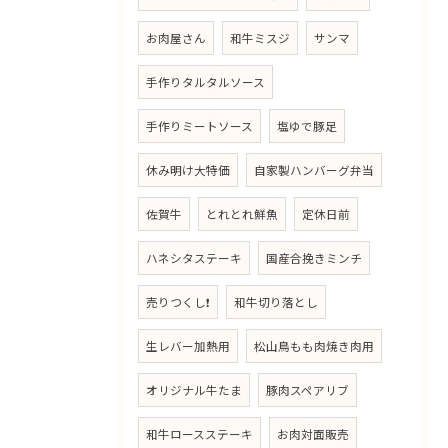
お肉屋さん
和牛ミスジ
サンマ
手作りタルタルソース
手作りミートソース
塩ゆで豚足
休み明け大特価
自家製ハンバーグ弁当
佐賀牛
とれとれ鮮魚
定休日前
ハネシタステーキ
国産合挽きミンチ
売りつくし❗
和牛切り落とし
生レバー加熱用
松山鳥もも肉焼き肉用
オリジナル牛たま
豚肉スペアリブ
和牛ロースステーキ
お肉対面販売