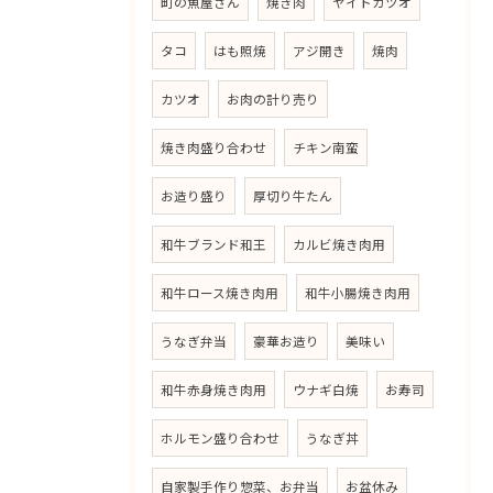
町の魚屋さん
焼き肉
ヤイトカツオ
タコ
はも照焼
アジ開き
焼肉
カツオ
お肉の計り売り
焼き肉盛り合わせ
チキン南蛮
お造り盛り
厚切り牛たん
和牛ブランド和王
カルビ焼き肉用
和牛ロース焼き肉用
和牛小腸焼き肉用
うなぎ弁当
豪華お造り
美味い
和牛赤身焼き肉用
ウナギ白焼
お寿司
ホルモン盛り合わせ
うなぎ丼
自家製手作り惣菜、お弁当
お盆休み