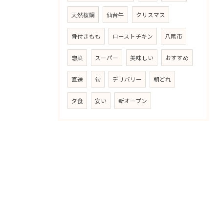
天然桜鯛
仙台牛
クリスマス
骨付きもも
ローストチキン
八尾市
惣菜
スーパー
美味しい
おすすめ
直送
旬
デリバリー
朝どれ
夕食
安い
新オープン