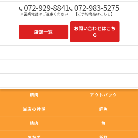
072-929-8841
072-983-5275
※営業電話はご遠慮ください
【ご予約商品はこちら】
お問い合わせはこち
店舗一覧
ら
予約商品一覧
今日の一押し
コンセプト
事業内容
一心太助
鮮魚
精肉
アウトパック
当店の特徴
鮮魚
精肉
魚
おかず
新鮮