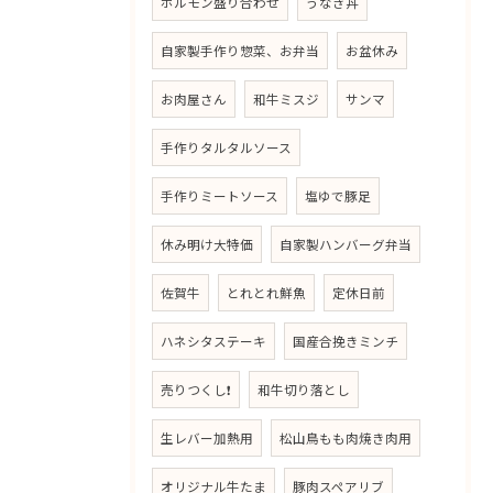
ホルモン盛り合わせ
うなぎ丼
自家製手作り惣菜、お弁当
お盆休み
お肉屋さん
和牛ミスジ
サンマ
手作りタルタルソース
手作りミートソース
塩ゆで豚足
休み明け大特価
自家製ハンバーグ弁当
佐賀牛
とれとれ鮮魚
定休日前
ハネシタステーキ
国産合挽きミンチ
売りつくし❗
和牛切り落とし
生レバー加熱用
松山鳥もも肉焼き肉用
オリジナル牛たま
豚肉スペアリブ