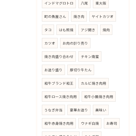
インドマグロトロ
八尾
東大阪
町の魚屋さん
焼き肉
ヤイトカツオ
タコ
はも照焼
アジ開き
焼肉
カツオ
お肉の計り売り
焼き肉盛り合わせ
チキン南蛮
お造り盛り
厚切り牛たん
和牛ブランド和王
カルビ焼き肉用
和牛ロース焼き肉用
和牛小腸焼き肉用
うなぎ弁当
豪華お造り
美味い
和牛赤身焼き肉用
ウナギ白焼
お寿司