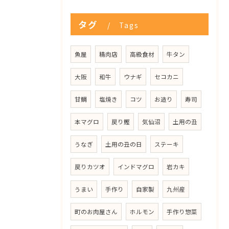
タグ
Tags
魚屋
精肉店
高級食材
牛タン
大阪
和牛
ウナギ
セコカニ
甘鯛
塩焼き
コツ
お造り
寿司
本マグロ
戻り鰹
気仙沼
土用の丑
うなぎ
土用の丑の日
ステーキ
戻りカツオ
インドマグロ
岩カキ
うまい
手作り
自家製
九州産
町のお肉屋さん
ホルモン
手作り惣菜