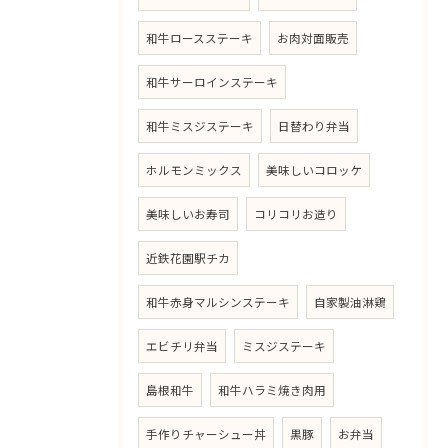
和牛ロースステーキ
お肉対面販売
和牛サーロインステーキ
和牛ミスジステーキ
日替わり弁当
ホルモンミックス
美味しいコロッケ
美味しいお寿司
コリコリお造り
近鉄花園駅チカ
和牛赤身マルシンステーキ
自家製油淋鶏
エビチリ弁当
ミスジステーキ
島根和牛
和牛ハラミ焼き肉用
手作りチャーシュー丼
黒豚
お弁当