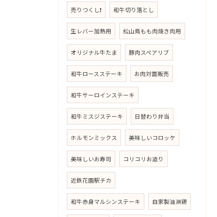
売りつくし❗
和牛切り落とし
生レバー加熱用
松山鳥もも肉焼き肉用
オリジナル牛たま
豚肉スペアリブ
和牛ロースステーキ
お肉対面販売
和牛サーロインステーキ
和牛ミスジステーキ
日替わり弁当
ホルモンミックス
美味しいコロッケ
美味しいお寿司
コリコリお造り
近鉄花園駅チカ
和牛赤身マルシンステーキ
自家製油淋鶏