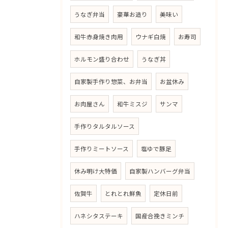
うなぎ弁当
豪華お造り
美味い
和牛赤身焼き肉用
ウナギ白焼
お寿司
ホルモン盛り合わせ
うなぎ丼
自家製手作り惣菜、お弁当
お盆休み
お肉屋さん
和牛ミスジ
サンマ
手作りタルタルソース
手作りミートソース
塩ゆで豚足
休み明け大特価
自家製ハンバーグ弁当
佐賀牛
とれとれ鮮魚
定休日前
ハネシタステーキ
国産合挽きミンチ