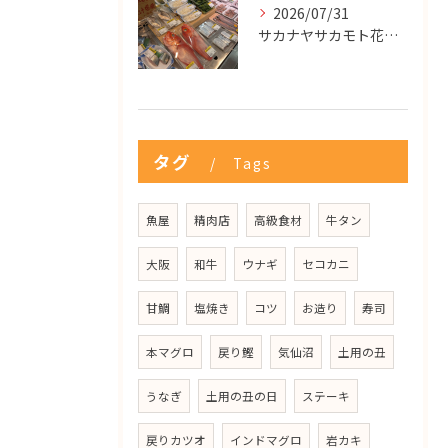
2026/07/31
サカナヤサカモト花園店
タグ
Tags
魚屋
精肉店
高級食材
牛タン
大阪
和牛
ウナギ
セコカニ
甘鯛
塩焼き
コツ
お造り
寿司
本マグロ
戻り鰹
気仙沼
土用の丑
うなぎ
土用の丑の日
ステーキ
戻りカツオ
インドマグロ
岩カキ