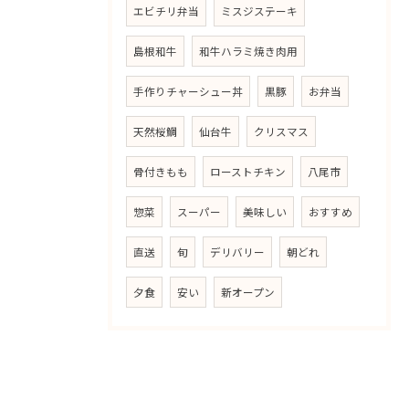
エビチリ弁当
ミスジステーキ
島根和牛
和牛ハラミ焼き肉用
手作りチャーシュー丼
黒豚
お弁当
天然桜鯛
仙台牛
クリスマス
骨付きもも
ローストチキン
八尾市
惣菜
スーパー
美味しい
おすすめ
直送
旬
デリバリー
朝どれ
夕食
安い
新オープン