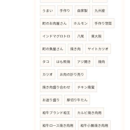
うまい
手作り
自家製
九州産
町のお肉屋さん
ホルモン
手作り惣菜
インドマグロトロ
八尾
東大阪
町の魚屋さん
焼き肉
ヤイトカツオ
タコ
はも照焼
アジ開き
焼肉
カツオ
お肉の計り売り
焼き肉盛り合わせ
チキン南蛮
お造り盛り
厚切り牛たん
和牛ブランド和王
カルビ焼き肉用
和牛ロース焼き肉用
和牛小腸焼き肉用