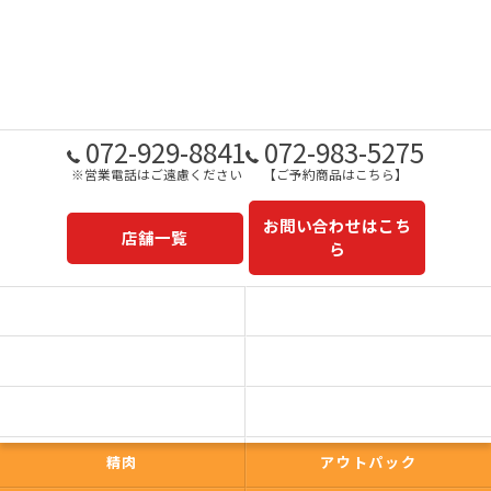
072-929-8841
072-983-5275
※営業電話はご遠慮ください
【ご予約商品はこちら】
お問い合わせはこち
店舗一覧
ら
予約商品一覧
今日の一押し
コンセプト
事業内容
一心太助
鮮魚
精肉
アウトパック